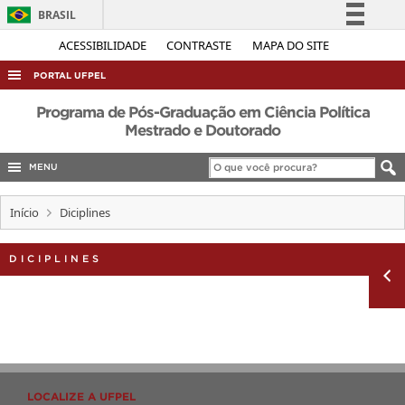
BRASIL
Simplifique!
ACESSIBILIDADE
CONTRASTE
MAPA DO SITE
Comunica BR
PORTAL UFPEL
Participe
ACESSO À INFORMAÇÃO
Programa de Pós-Graduação em Ciência Política
Acesso à informação
Mestrado e Doutorado
AUDITORIA
Legislação
MENU
COBALTO
Canais
CONCURSOS
Início
Diciplines
EDITAIS
DICIPLINES
INTERNACIONAL
OUVIDORIA
PORTARIAS
TELEFONES
LOCALIZE A UFPEL