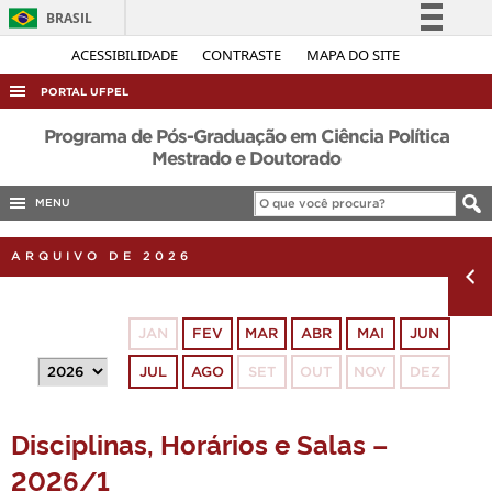
BRASIL
Simplifique!
ACESSIBILIDADE
CONTRASTE
MAPA DO SITE
Comunica BR
PORTAL UFPEL
Participe
ACESSO À INFORMAÇÃO
Programa de Pós-Graduação em Ciência Política
Acesso à informação
Mestrado e Doutorado
AUDITORIA
Legislação
MENU
COBALTO
Canais
CONCURSOS
ARQUIVO DE 2026
EDITAIS
INTERNACIONAL
JAN
FEV
MAR
ABR
MAI
JUN
OUVIDORIA
JUL
AGO
SET
OUT
NOV
DEZ
PORTARIAS
TELEFONES
Disciplinas, Horários e Salas –
2026/1