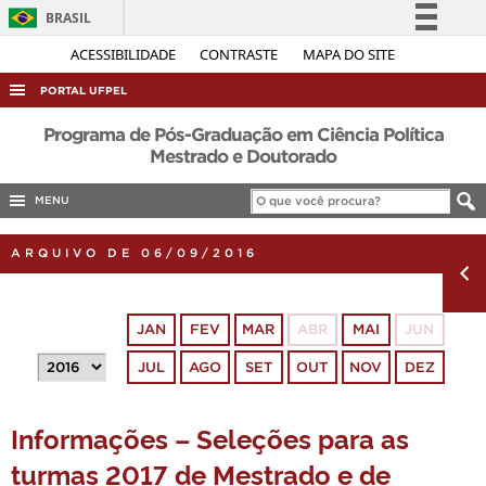
BRASIL
Simplifique!
ACESSIBILIDADE
CONTRASTE
MAPA DO SITE
Comunica BR
PORTAL UFPEL
Participe
ACESSO À INFORMAÇÃO
Programa de Pós-Graduação em Ciência Política
Acesso à informação
Mestrado e Doutorado
AUDITORIA
Legislação
MENU
COBALTO
Canais
CONCURSOS
ARQUIVO DE 06/09/2016
EDITAIS
INTERNACIONAL
JAN
FEV
MAR
ABR
MAI
JUN
OUVIDORIA
JUL
AGO
SET
OUT
NOV
DEZ
PORTARIAS
TELEFONES
Informações – Seleções para as
turmas 2017 de Mestrado e de