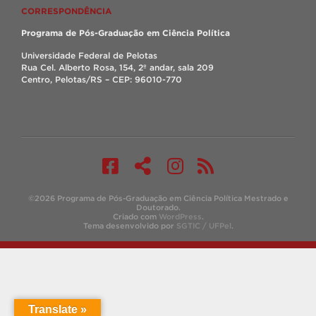
CORRESPONDÊNCIA
Programa de Pós-Graduação em Ciência Política
Universidade Federal de Pelotas
Rua Cel. Alberto Rosa, 154, 2º andar, sala 209
Centro, Pelotas/RS – CEP: 96010-770
©2026 Programa de Pós-Graduação em Ciência Política Mestrado e
Doutorado.
Criado com
WordPress
.
Tema desenvolvido por
SGTIC / UFPel
.
Translate »