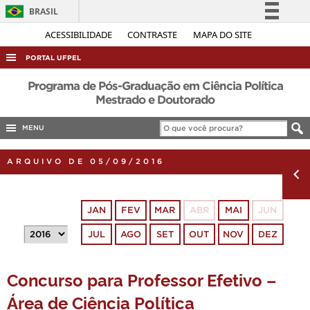
BRASIL
Simplifique!
ACESSIBILIDADE
CONTRASTE
MAPA DO SITE
Comunica BR
PORTAL UFPEL
Participe
ACESSO À INFORMAÇÃO
Programa de Pós-Graduação em Ciência Política
Acesso à informação
Mestrado e Doutorado
AUDITORIA
Legislação
MENU
COBALTO
Canais
CONCURSOS
ARQUIVO DE 05/09/2016
EDITAIS
INTERNACIONAL
JAN
FEV
MAR
ABR
MAI
JUN
OUVIDORIA
JUL
AGO
SET
OUT
NOV
DEZ
PORTARIAS
TELEFONES
Concurso para Professor Efetivo –
Área de Ciência Política