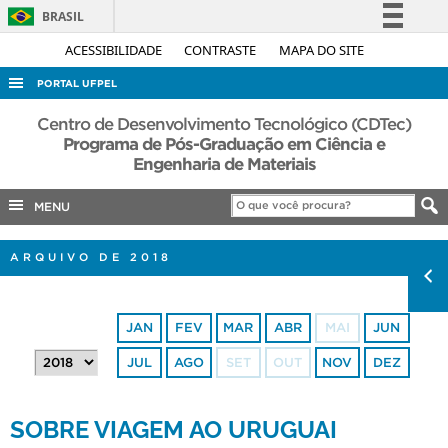
BRASIL
Simplifique!
ACESSIBILIDADE
CONTRASTE
MAPA DO SITE
Comunica BR
PORTAL UFPEL
Participe
ACESSO À INFORMAÇÃO
Centro de Desenvolvimento Tecnológico (CDTec)
Acesso à informação
Programa de Pós-Graduação em Ciência e
AUDITORIA
Engenharia de Materiais
Legislação
COBALTO
Canais
MENU
CONCURSOS
EDITAIS
ARQUIVO DE 2018
INTERNACIONAL
OUVIDORIA
JAN
FEV
MAR
ABR
MAI
JUN
PORTARIAS
JUL
AGO
SET
OUT
NOV
DEZ
TELEFONES
SOBRE VIAGEM AO URUGUAI