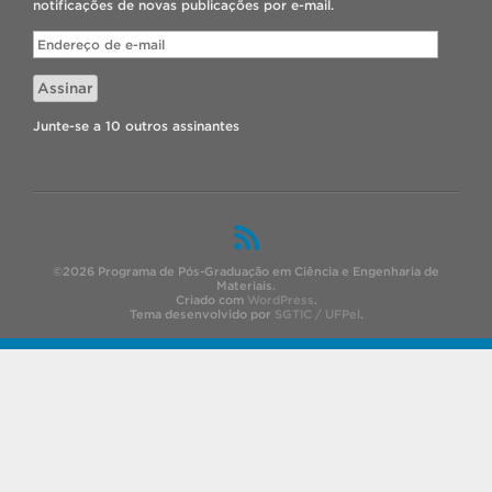
notificações de novas publicações por e-mail.
Endereço
de
e-
Assinar
mail
Junte-se a 10 outros assinantes
©2026 Programa de Pós-Graduação em Ciência e Engenharia de
Materiais.
Criado com
WordPress
.
Tema desenvolvido por
SGTIC / UFPel
.