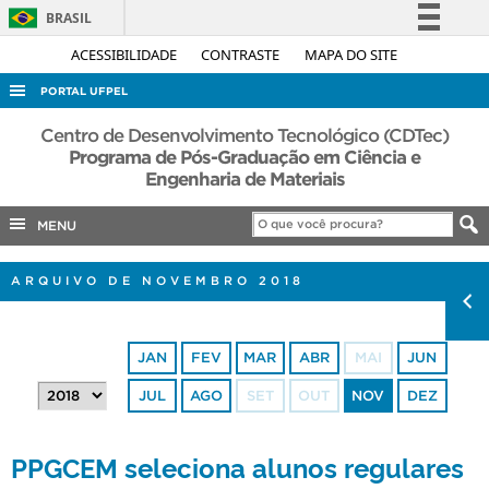
BRASIL
Simplifique!
ACESSIBILIDADE
CONTRASTE
MAPA DO SITE
Comunica BR
PORTAL UFPEL
Participe
ACESSO À INFORMAÇÃO
Centro de Desenvolvimento Tecnológico (CDTec)
Acesso à informação
Programa de Pós-Graduação em Ciência e
AUDITORIA
Engenharia de Materiais
Legislação
COBALTO
Canais
MENU
CONCURSOS
EDITAIS
ARQUIVO DE NOVEMBRO 2018
INTERNACIONAL
OUVIDORIA
JAN
FEV
MAR
ABR
MAI
JUN
PORTARIAS
JUL
AGO
SET
OUT
NOV
DEZ
TELEFONES
PPGCEM seleciona alunos regulares