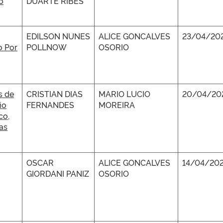
o
DUARTE RIBES
EDILSON NUNES
ALICE GONCALVES
23/04/20
o Por
POLLNOW
OSORIO
s de
CRISTIAN DIAS
MARIO LUCIO
20/04/20
io
FERNANDES
MOREIRA
co,
as
OSCAR
ALICE GONCALVES
14/04/202
GIORDANI PANIZ
OSORIO