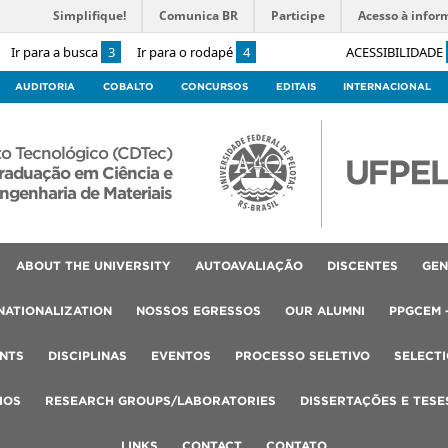
Simplifique!
Comunica BR
Participe
Acesso à infor
Ir para a busca
3
Ir para o rodapé
4
ACESSIBILIDADE
AUDITORIA
COBALTO
CONCURSOS
EDITAIS
INTERNACIONAL
o Tecnológico (CDTec)
raduação em Ciência e
ngenharia de Materiais
ABOUT THE UNIVERSITY
AUTOAVALIAÇÃO
DISCENTES
GEN
NATIONALIZATION
NOSSOS EGRESSOS
OUR ALUMNI
PPGCEM 
NTS
DISCIPLINAS
EVENTOS
PROCESSO SELETIVO
SELECT
IOS
RESEARCH GROUPS/LABORATORIES
DISSERTAÇÕES E TESE
LINKS
CONTACT
CONTATO