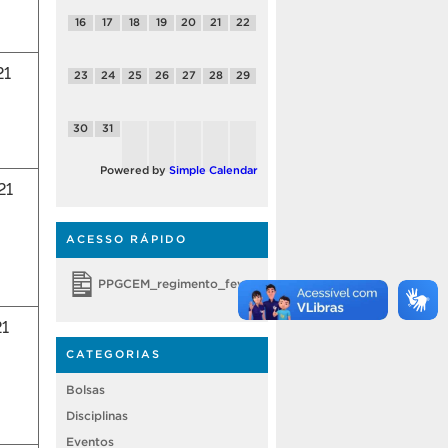
16
17
18
19
20
21
22
21
23
24
25
26
27
28
29
30
31
Powered by
Simple Calendar
21
ACESSO RÁPIDO
PPGCEM_regimento_fevereiro 2018
1
CATEGORIAS
Bolsas
Disciplinas
Eventos