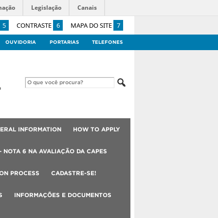
mação
Legislação
Canais
5
CONTRASTE
6
MAPA DO SITE
7
OUVIDORIA
PORTARIAS
TELEFONES
ERAL INFORMATION
HOW TO APPLY
– NOTA 6 NA AVALIAÇÃO DA CAPES
ION PROCESS
CADASTRE-SE!
S
INFORMAÇÕES E DOCUMENTOS