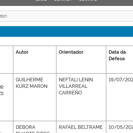
2021
Autor
Orientador
Data da
Defesa
GUILHERME
NEFTALI LENIN
19/07/202
no
KURZ MARON
VILLARREAL
om
CARREÑO
DEBORA
RAFAEL BELTRAME
10/05/20