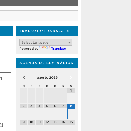
TRADUZIR/TRANSLATE
Powered by
Translate
AGENDA DE SEMINÁRIOS
1
agosto
2026
d
s
t
q
q
s
s
1
2
3
4
5
6
7
8
9
10
11
12
13
14
15
21