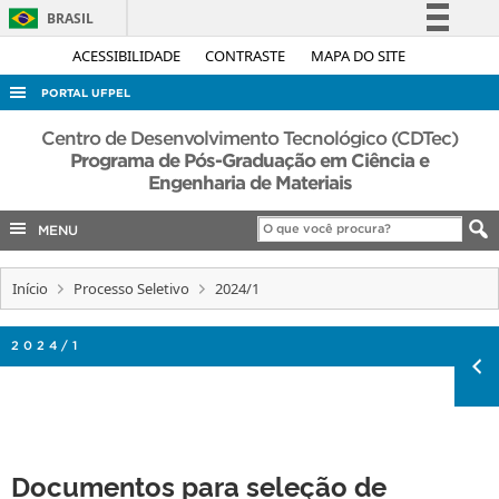
BRASIL
Simplifique!
ACESSIBILIDADE
CONTRASTE
MAPA DO SITE
Comunica BR
PORTAL UFPEL
Participe
ACESSO À INFORMAÇÃO
Centro de Desenvolvimento Tecnológico (CDTec)
Acesso à informação
Programa de Pós-Graduação em Ciência e
AUDITORIA
Engenharia de Materiais
Legislação
COBALTO
Canais
MENU
CONCURSOS
EDITAIS
Início
Processo Seletivo
2024/1
INTERNACIONAL
2024/1
OUVIDORIA
PORTARIAS
TELEFONES
Documentos para seleção de