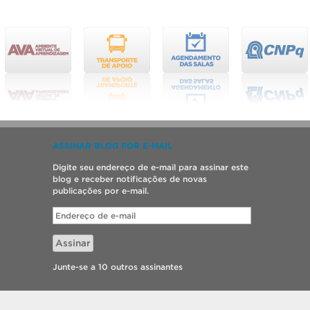
ASSINAR BLOG POR E-MAIL
Digite seu endereço de e-mail para assinar este
blog e receber notificações de novas
publicações por e-mail.
Endereço
de
e-
Assinar
mail
Junte-se a 10 outros assinantes