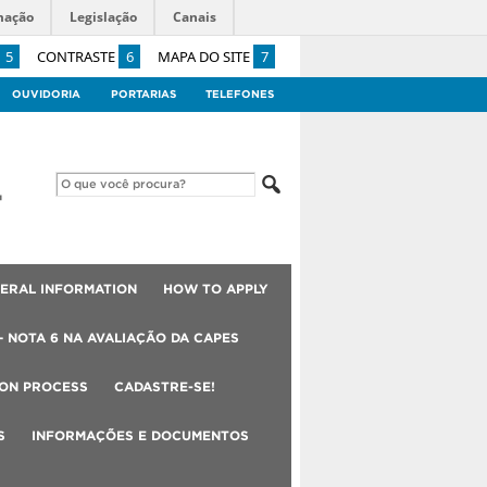
mação
Legislação
Canais
5
CONTRASTE
6
MAPA DO SITE
7
OUVIDORIA
PORTARIAS
TELEFONES
ERAL INFORMATION
HOW TO APPLY
– NOTA 6 NA AVALIAÇÃO DA CAPES
ION PROCESS
CADASTRE-SE!
S
INFORMAÇÕES E DOCUMENTOS