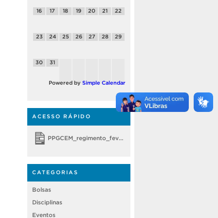
16
17
18
19
20
21
22
23
24
25
26
27
28
29
30
31
Powered by
Simple Calendar
ACESSO RÁPIDO
PPGCEM_regimento_fevereiro 2018
CATEGORIAS
Bolsas
Disciplinas
Eventos