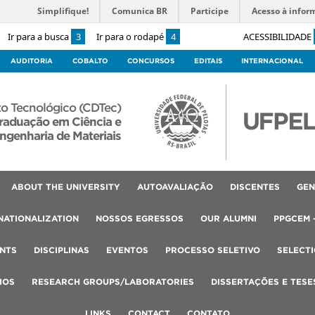
Simplifique!
Comunica BR
Participe
Acesso à infor
Ir para a busca
3
Ir para o rodapé
4
ACESSIBILIDADE
AUDITORIA
COBALTO
CONCURSOS
EDITAIS
INTERNACIONAL
o Tecnológico (CDTec)
raduação em Ciência e
ngenharia de Materiais
ABOUT THE UNIVERSITY
AUTOAVALIAÇÃO
DISCENTES
GEN
NATIONALIZATION
NOSSOS EGRESSOS
OUR ALUMNI
PPGCEM 
NTS
DISCIPLINAS
EVENTOS
PROCESSO SELETIVO
SELECT
IOS
RESEARCH GROUPS/LABORATORIES
DISSERTAÇÕES E TESE
LINKS
CONTACT
CONTATO