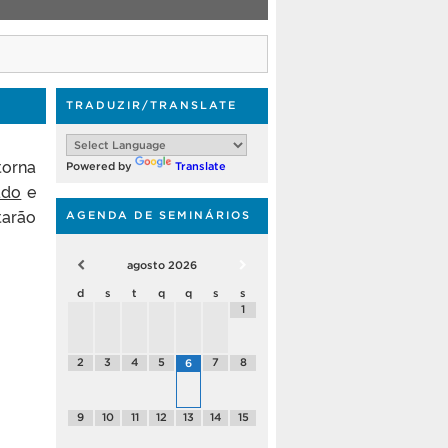
TRADUZIR/TRANSLATE
torna
Powered by
Translate
ado
e
tarão
AGENDA DE SEMINÁRIOS
agosto
2026
d
s
t
q
q
s
s
1
2
3
4
5
7
8
6
9
10
11
12
13
14
15