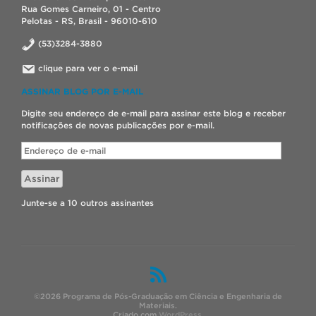
Rua Gomes Carneiro, 01 - Centro
Pelotas - RS, Brasil - 96010-610
(53)3284-3880
clique para ver o e-mail
ASSINAR BLOG POR E-MAIL
Digite seu endereço de e-mail para assinar este blog e receber
notificações de novas publicações por e-mail.
Endereço
de
e-
Assinar
mail
Junte-se a 10 outros assinantes
©2026 Programa de Pós-Graduação em Ciência e Engenharia de
Materiais.
Criado com
WordPress
.