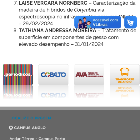
LAISE VERGARA NORNBERG
–
Caracterização da
madeira de híbridos de
Corymbia
via
espectroscopia no infravermelho próximo
(NIRS)
– 29/02/2024
TATHIANA ANDRESSA MOREIRA
– Tratamento de
superfície em componentes de gesso com
elevado desempenho – 31/01/2024
LOCALIZE O PPGCEM
CAMPUS ANGLO
Andar Térreo - Campus Porto