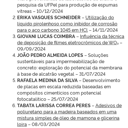
pesquisa da UFPel para produção de espumas
vítreas – 10/12/2024
ERIKA VASQUES SCHNEIDER
–
Utilização do
líquido pirolenhoso como inibidor de corrosão
para o aço carbono 1045 em HCl
– 14/11/2024
GIOVANI LUCAS COIMBRA
–
Influência da técnica
de deposição de filmes eletrocrômicos de WO₃
–
09/09/2024
JOÃO PEDRO ALMEIDA LOPES
– Soluções
sustentáveis para impermeabilização de
concreto: exploração do potencial da membrana
à base de alcatrão vegetal – 31/07/2024
RAFAELA MEDINA DA SILVA
– Desenvolvimento
de placas em escala reduzida baseadas em
compósitos cimentícios com potencial
fotocatalítico – 25/07/2024
TABATA LARISSA CORREA PERES
–
Adesivos de
poliuretano para a madeira baseados em uma
mistura simples de óleo de mamona e glicerina
loira
– 08/03/2024