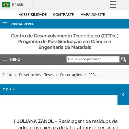
BRASIL
Simplifique!
ACESSIBILIDADE
CONTRASTE
MAPA DO SITE
Comunica BR
PORTAL UFPEL
Participe
ACESSO À INFORMAÇÃO
Centro de Desenvolvimento Tecnológico (CDTec)
Acesso à informação
Programa de Pós-Graduação em Ciência e
AUDITORIA
Engenharia de Materiais
Legislação
COBALTO
Canais
MENU
CONCURSOS
EDITAIS
Início
Dissertações e Teses
Dissertações
2024
INTERNACIONAL
2024
OUVIDORIA
PORTARIAS
TELEFONES
JULIANA ZANOL
– Reciclagem de resíduos de
vidro provenientes de laboratórios de ensino e