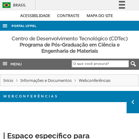
BRASIL
Simplifique!
ACESSIBILIDADE
CONTRASTE
MAPA DO SITE
Comunica BR
PORTAL UFPEL
Participe
ACESSO À INFORMAÇÃO
Centro de Desenvolvimento Tecnológico (CDTec)
Acesso à informação
Programa de Pós-Graduação em Ciência e
AUDITORIA
Engenharia de Materiais
Legislação
COBALTO
Canais
MENU
CONCURSOS
EDITAIS
Início
Informações e Documentos
Webconferências
INTERNACIONAL
WEBCONFERÊNCIAS
OUVIDORIA
PORTARIAS
TELEFONES
| Espaço
específico para