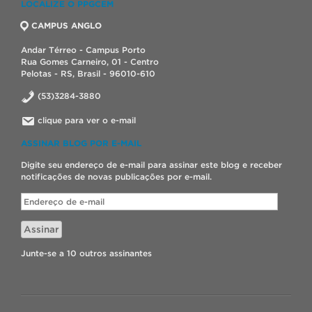
LOCALIZE O PPGCEM
CAMPUS ANGLO
Andar Térreo - Campus Porto
Rua Gomes Carneiro, 01 - Centro
Pelotas - RS, Brasil - 96010-610
(53)3284-3880
clique para ver o e-mail
ASSINAR BLOG POR E-MAIL
Digite seu endereço de e-mail para assinar este blog e receber
notificações de novas publicações por e-mail.
Endereço
de
e-
Assinar
mail
Junte-se a 10 outros assinantes