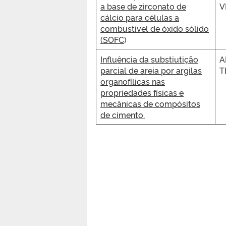
a base de zirconato de
V
cálcio para células a
combustível de óxido sólido
(SOFC
)
Influência da substiutição
A
parcial de areia por argilas
T
organofílicas nas
propriedades físicas e
mecânicas de compósitos
de cimento.