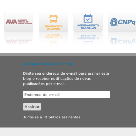
ASSINAR BLOG POR E-MAIL
Digite seu endereço de e-mail para assinar este
blog e receber notificações de novas
publicações por e-mail.
Endereço
de
e-
Assinar
mail
Junte-se a 10 outros assinantes