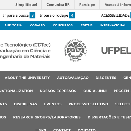
Simplifique!
Comunica BR
Participe
Acesso à infor
Ir para a busca
3
Ir para o rodapé
4
ACESSIBILIDADE
AUDITORIA
COBALTO
CONCURSOS
EDITAIS
INTERNACIONAL
o Tecnológico (CDTec)
raduação em Ciência e
ngenharia de Materiais
ABOUT THE UNIVERSITY
AUTOAVALIAÇÃO
DISCENTES
GEN
NATIONALIZATION
NOSSOS EGRESSOS
OUR ALUMNI
PPGCEM 
NTS
DISCIPLINAS
EVENTOS
PROCESSO SELETIVO
SELECT
IOS
RESEARCH GROUPS/LABORATORIES
DISSERTAÇÕES E TESE
LINKS
CONTACT
CONTATO