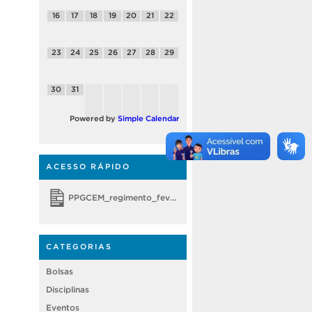
16
17
18
19
20
21
22
23
24
25
26
27
28
29
30
31
Powered by
Simple Calendar
ACESSO RÁPIDO
PPGCEM_regimento_fevereiro 2018
CATEGORIAS
Bolsas
Disciplinas
Eventos