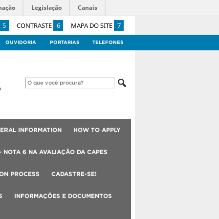
mação
Legislação
Canais
5
CONTRASTE
6
MAPA DO SITE
7
OUVIDORIA
PORTARIAS
TELEFONES
ERAL INFORMATION
HOW TO APPLY
– NOTA 6 NA AVALIAÇÃO DA CAPES
ION PROCESS
CADASTRE-SE!
S
INFORMAÇÕES E DOCUMENTOS