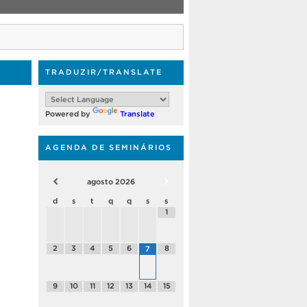
TRADUZIR/TRANSLATE
Powered by
Translate
AGENDA DE SEMINÁRIOS
agosto
2026
d
s
t
q
q
s
s
1
2
3
4
5
6
8
7
9
10
11
12
13
14
15