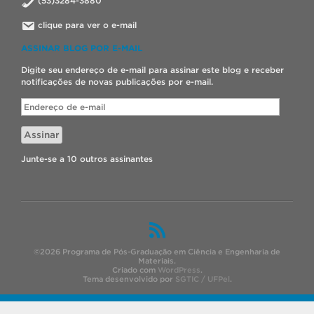
(53)3284-3880
clique para ver o e-mail
ASSINAR BLOG POR E-MAIL
Digite seu endereço de e-mail para assinar este blog e receber
notificações de novas publicações por e-mail.
Endereço
de
e-
Assinar
mail
Junte-se a 10 outros assinantes
©2026 Programa de Pós-Graduação em Ciência e Engenharia de
Materiais.
Criado com
WordPress
.
Tema desenvolvido por
SGTIC / UFPel
.