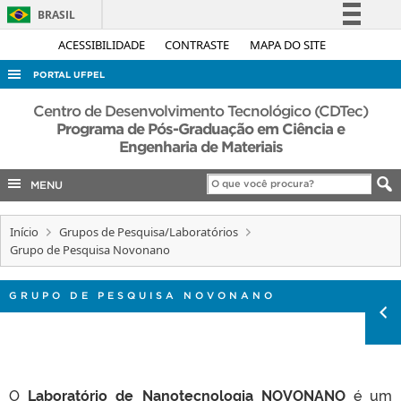
BRASIL
Simplifique!
ACESSIBILIDADE
CONTRASTE
MAPA DO SITE
Comunica BR
PORTAL UFPEL
Participe
ACESSO À INFORMAÇÃO
Centro de Desenvolvimento Tecnológico (CDTec)
Acesso à informação
Programa de Pós-Graduação em Ciência e
AUDITORIA
Engenharia de Materiais
Legislação
COBALTO
Canais
MENU
CONCURSOS
EDITAIS
Início
Grupos de Pesquisa/Laboratórios
Grupo de Pesquisa Novonano
INTERNACIONAL
OUVIDORIA
GRUPO DE PESQUISA NOVONANO
PORTARIAS
TELEFONES
O
Laboratório de Nanotecnologia NOVONANO
é um