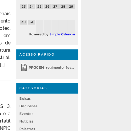
23
24
25
26
27
28
29
iais
vento
30
31
otec,
o, em
Powered by
Simple Calendar
es de
atura
ACESSO RÁPIDO
rial,
[…]
PPGCEM_regimento_fevereiro 2018
CATEGORIAS
Bolsas
S 3,
Disciplinas
o e a
Eventos
tátil
Notícias
(NPK)
Palestras