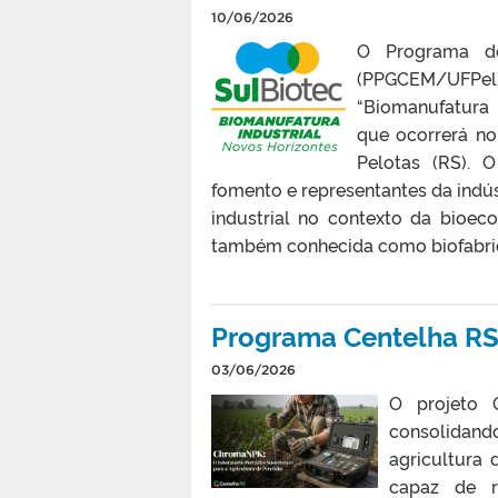
10/06/2026
O Programa de
(PPGCEM/UFPel) 
“Biomanufatura 
que ocorrerá no
Pelotas (RS). O
fomento e representantes da indús
industrial no contexto da bioec
também conhecida como biofabricaç
Programa Centelha RS
03/06/2026
O projeto 
consolidand
agricultura 
capaz de re