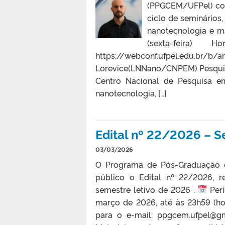
(PPGCEM/UFPel) co
ciclo de seminários
nanotecnologia e m
(sexta-feira)
https://webconf.ufpel.edu.br
Lorevice(LNNano/CNPEM) Pesquisa
Centro Nacional de Pesquisa em 
nanotecnologia, […]
Edital nº 22/2026 – S
03/03/2026
O Programa de Pós-Graduação e
público o Edital nº 22/2026, r
semestre letivo de 2026 .
Perí
março de 2026, até às 23h59 (ho
para o e-mail: ppgcem.ufpel@g