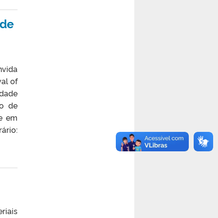
 de
nvida
al of
idade
to de
se em
ário:
iais