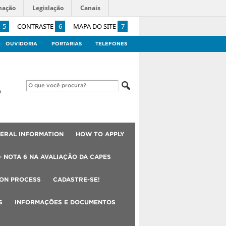
mação
Legislação
Canais
5
CONTRASTE
6
MAPA DO SITE
7
OUVIDORIA
PORTARIAS
TELEFONES
ERAL INFORMATION
HOW TO APPLY
– NOTA 6 NA AVALIAÇÃO DA CAPES
ION PROCESS
CADASTRE-SE!
S
INFORMAÇÕES E DOCUMENTOS