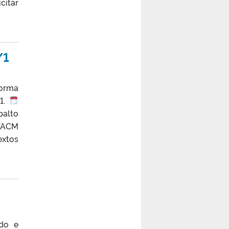
citar
/1
forma
/1.
balto
 TACM
extos
ado e