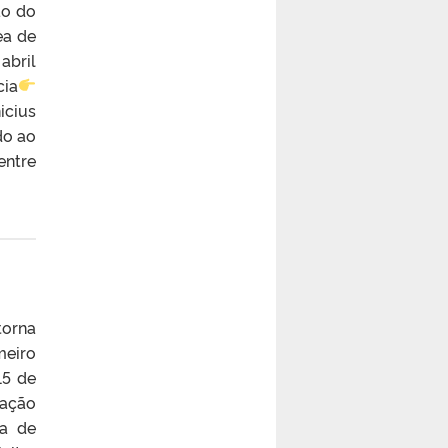
ão do
ea de
abril
ia
cius
do ao
entre
torna
meiro
15 de
tação
ia de