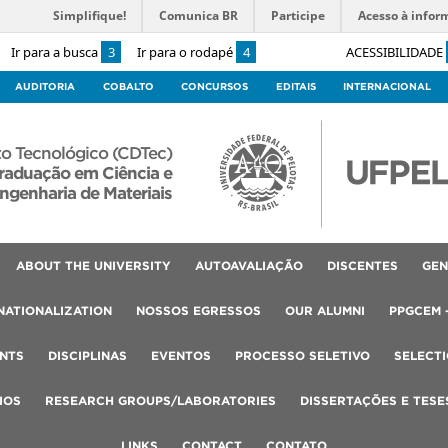
Simplifique!
Comunica BR
Participe
Acesso à infor
Ir para a busca
3
Ir para o rodapé
4
ACESSIBILIDADE
AUDITORIA
COBALTO
CONCURSOS
EDITAIS
INTERNACIONAL
o Tecnológico (CDTec)
raduação em Ciência e
ngenharia de Materiais
ABOUT THE UNIVERSITY
AUTOAVALIAÇÃO
DISCENTES
GEN
NATIONALIZATION
NOSSOS EGRESSOS
OUR ALUMNI
PPGCEM 
NTS
DISCIPLINAS
EVENTOS
PROCESSO SELETIVO
SELECT
IOS
RESEARCH GROUPS/LABORATORIES
DISSERTAÇÕES E TESE
LINKS
CONTACT
CONTATO