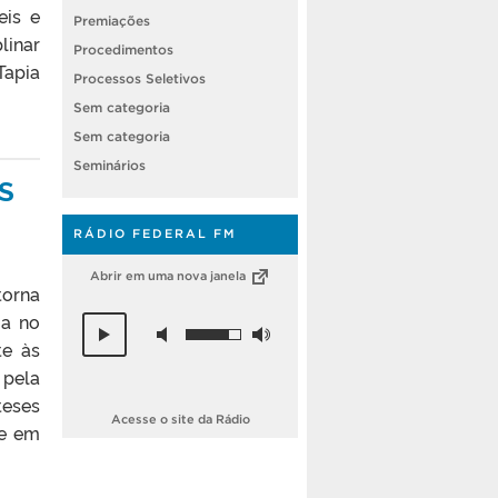
eis e
Premiações
linar
Procedimentos
Tapia
Processos Seletivos
Sem categoria
Sem categoria
Seminários
ES
RÁDIO FEDERAL FM
Abrir em uma nova janela
torna
ma no
te às
 pela
teses
Acesse o site da Rádio
 e em