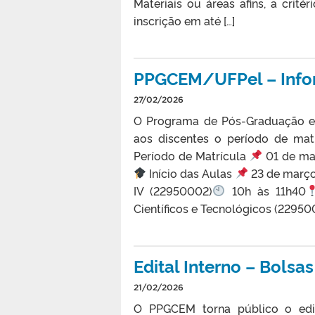
Materiais ou áreas afins, a crit
inscrição em até […]
PPGCEM/UFPel – Info
27/02/2026
O Programa de Pós-Graduação em
aos discentes o período de matr
Período de Matrícula
01 de ma
Início das Aulas
23 de març
IV (22950002)
10h às 11h40
Científicos e Tecnológicos (22950
Edital Interno – Bols
21/02/2026
O PPGCEM torna público o edi