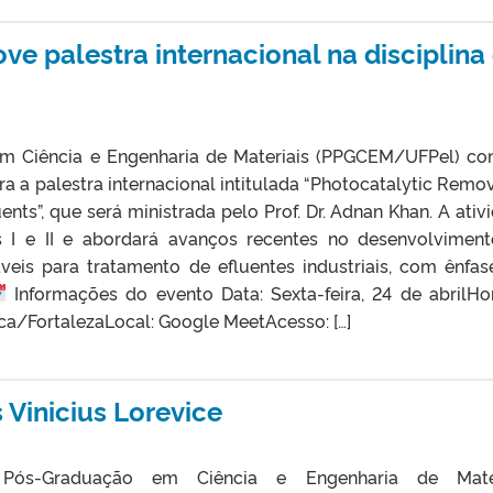
palestra internacional na disciplina
 Ciência e Engenharia de Materiais (PPGCEM/UFPel) co
a palestra internacional intitulada “Photocatalytic Remov
ents”, que será ministrada pelo Prof. Dr. Adnan Khan. A ativ
os I e II e abordará avanços recentes no desenvolvimen
táveis para tratamento de efluentes industriais, com ênfa
Informações do evento Data: Sexta-feira, 24 de abrilHor
ca/FortalezaLocal: Google MeetAcesso: […]
 Vinicius Lorevice
ós-Graduação em Ciência e Engenharia de Mater