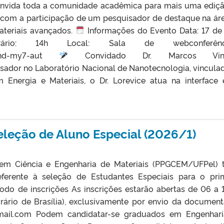
nvida toda a comunidade acadêmica para mais uma ediç
, com a participação de um pesquisador de destaque na ár
ateriais avançados.
Informações do Evento Data: 17 de 
 Horário: 14h Local: Sala de webconferênc
/b/and-my7-aut
Convidado Dr. Marcos Vini
dor no Laboratório Nacional de Nanotecnologia, vincula
Energia e Materiais, o Dr. Lorevice atua na interface 
eleção de Aluno Especial (2026/1)
m Ciência e Engenharia de Materiais (PPGCEM/UFPel) 
eferente à seleção de Estudantes Especiais para o pri
odo de inscrições As inscrições estarão abertas de 06 a 
rário de Brasília), exclusivamente por envio da documen
mail.com Podem candidatar-se graduados em Engenhar