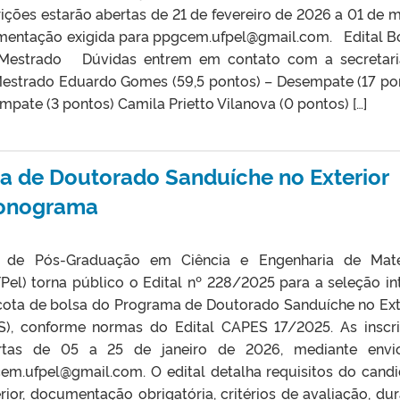
ições estarão abertas de 21 de fevereiro de 2026 a 01 de 
mentação exigida para ppgcem.ufpel@gmail.com. Edital B
 Mestrado Dúvidas entrem em contato com a secretar
estrado Eduardo Gomes (59,5 pontos) – Desempate (17 po
mpate (3 pontos) Camila Prietto Vilanova (0 pontos) […]
sa de Doutorado Sanduíche no Exterior
ronograma
de Pós-Graduação em Ciência e Engenharia de Mater
l) torna público o Edital nº 228/2025 para a seleção in
cota de bolsa do Programa de Doutorado Sanduíche no Ext
), conforme normas do Edital CAPES 17/2025. As inscr
rtas de 05 a 25 de janeiro de 2026, mediante envi
m.ufpel@gmail.com. O edital detalha requisitos do candi
rior, documentação obrigatória, critérios de avaliação, du