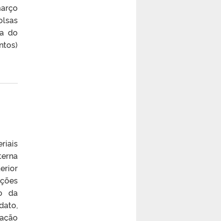
março
olsas
ia do
ntos)
iais
terna
erior
ições
o da
dato,
ração