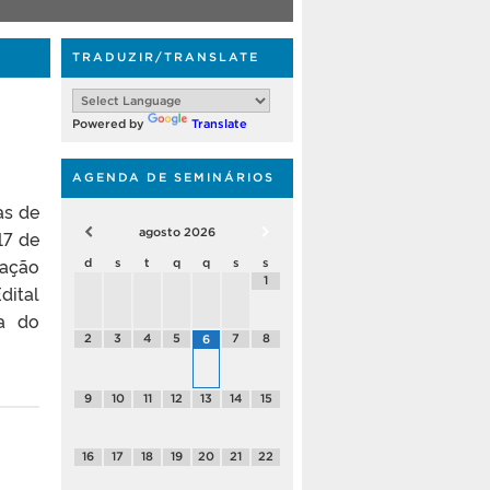
TRADUZIR/TRANSLATE
Powered by
Translate
AGENDA DE SEMINÁRIOS
as de
agosto
2026
17 de
tação
d
s
t
q
q
s
s
1
dital
a do
2
3
4
5
7
8
6
9
10
11
12
13
14
15
16
17
18
19
20
21
22