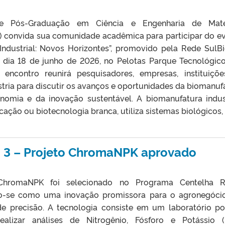
 Pós-Graduação em Ciência e Engenharia de Mater
convida sua comunidade acadêmica para participar do e
Industrial: Novos Horizontes”, promovido pela Rede SulBi
 dia 18 de junho de 2026, no Pelotas Parque Tecnológic
 encontro reunirá pesquisadores, empresas, instituiçõ
tria para discutir os avanços e oportunidades da biomanuf
onomia e da inovação sustentável. A biomanufatura indust
ão ou biotecnologia branca, utiliza sistemas biológicos, 
 3 – Projeto ChromaNPK aprovado
ChromaNPK foi selecionado no Programa Centelha R
o-se como uma inovação promissora para o agronegóci
de precisão. A tecnologia consiste em um laboratório por
alizar análises de Nitrogênio, Fósforo e Potássio 