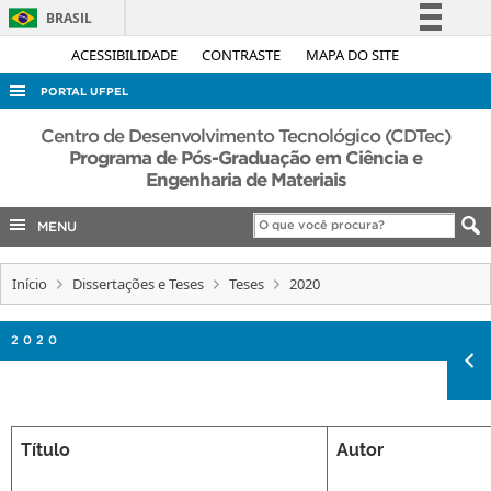
BRASIL
Simplifique!
ACESSIBILIDADE
CONTRASTE
MAPA DO SITE
Comunica BR
PORTAL UFPEL
Participe
ACESSO À INFORMAÇÃO
Centro de Desenvolvimento Tecnológico (CDTec)
Acesso à informação
Programa de Pós-Graduação em Ciência e
AUDITORIA
Engenharia de Materiais
Legislação
COBALTO
Canais
MENU
CONCURSOS
EDITAIS
Início
Dissertações e Teses
Teses
2020
INTERNACIONAL
2020
OUVIDORIA
PORTARIAS
TELEFONES
Título
Autor