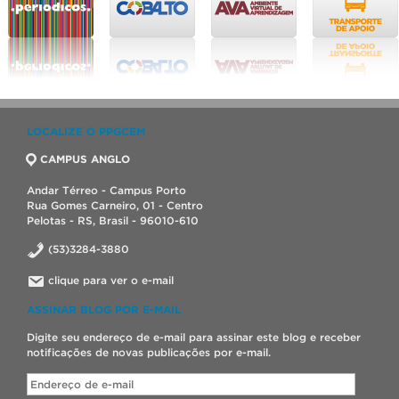
LOCALIZE O PPGCEM
CAMPUS ANGLO
Andar Térreo - Campus Porto
Rua Gomes Carneiro, 01 - Centro
Pelotas - RS, Brasil - 96010-610
(53)3284-3880
clique para ver o e-mail
ASSINAR BLOG POR E-MAIL
Digite seu endereço de e-mail para assinar este blog e receber
notificações de novas publicações por e-mail.
Endereço
de