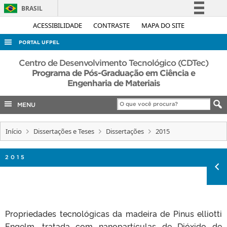
BRASIL
Simplifique!
ACESSIBILIDADE
CONTRASTE
MAPA DO SITE
Comunica BR
PORTAL UFPEL
Participe
ACESSO À INFORMAÇÃO
Centro de Desenvolvimento Tecnológico (CDTec)
Acesso à informação
Programa de Pós-Graduação em Ciência e
AUDITORIA
Engenharia de Materiais
Legislação
COBALTO
Canais
MENU
CONCURSOS
EDITAIS
Início
Dissertações e Teses
Dissertações
2015
INTERNACIONAL
2015
OUVIDORIA
PORTARIAS
TELEFONES
Propriedades tecnológicas da madeira de Pinus elliotti
Engelm. tratada com nanopartículas de Dióxido de