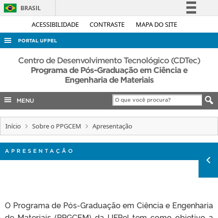
BRASIL
Simplifique!
ACESSIBILIDADE
CONTRASTE
MAPA DO SITE
Comunica BR
PORTAL UFPEL
Participe
ACESSO À INFORMAÇÃO
Centro de Desenvolvimento Tecnológico (CDTec)
Acesso à informação
Programa de Pós-Graduação em Ciência e
AUDITORIA
Engenharia de Materiais
Legislação
COBALTO
Canais
MENU
CONCURSOS
EDITAIS
Início
Sobre o PPGCEM
Apresentação
INTERNACIONAL
APRESENTAÇÃO
OUVIDORIA
PORTARIAS
TELEFONES
O Programa de Pós-Graduação em Ciência e Engenharia
de Materiais (PPGCEM) da UFPel tem como objetivo a