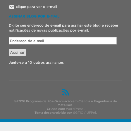
clique para ver o e-mail
ASSINAR BLOG POR E-MAIL
Digite seu endereço de e-mail para assinar este blog e receber
notificações de novas publicações por e-mail.
Endereço
de
e-
Assinar
mail
Junte-se a 10 outros assinantes
©2026 Programa de Pós-Graduação em Ciência e Engenharia de
Materiais.
Criado com
WordPress
.
Tema desenvolvido por
SGTIC / UFPel
.