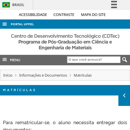
BRASIL
Simplifique!
ACESSIBILIDADE
CONTRASTE
MAPA DO SITE
Comunica BR
PORTAL UFPEL
Participe
ACESSO À INFORMAÇÃO
Centro de Desenvolvimento Tecnológico (CDTec)
Acesso à informação
Programa de Pós-Graduação em Ciência e
AUDITORIA
Engenharia de Materiais
Legislação
COBALTO
Canais
MENU
CONCURSOS
EDITAIS
Início
Informações e Documentos
Matrículas
INTERNACIONAL
MATRÍCULAS
OUVIDORIA
PORTARIAS
TELEFONES
Para rematricular-se, o aluno necessita entregar dois
documentos: