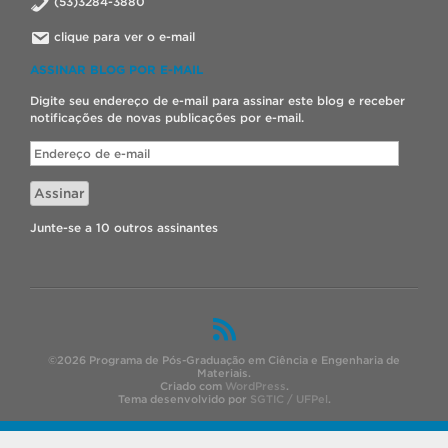
(53)3284-3880
clique para ver o e-mail
ASSINAR BLOG POR E-MAIL
Digite seu endereço de e-mail para assinar este blog e receber
notificações de novas publicações por e-mail.
Endereço
de
e-
Assinar
mail
Junte-se a 10 outros assinantes
©2026 Programa de Pós-Graduação em Ciência e Engenharia de
Materiais.
Criado com
WordPress
.
Tema desenvolvido por
SGTIC / UFPel
.