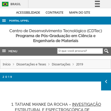
BRASIL
Simplifique!
ACESSIBILIDADE
CONTRASTE
MAPA DO SITE
Comunica BR
PORTAL UFPEL
Participe
ACESSO À INFORMAÇÃO
Centro de Desenvolvimento Tecnológico (CDTec)
Acesso à informação
Programa de Pós-Graduação em Ciência e
AUDITORIA
Engenharia de Materiais
Legislação
COBALTO
Canais
MENU
CONCURSOS
EDITAIS
Início
Dissertações e Teses
Dissertações
2019
INTERNACIONAL
2019
OUVIDORIA
PORTARIAS
TELEFONES
TATIANE MANKE DA ROCHA –
INVESTIGAÇÃO
ESTRUTURAL E ESPECTROSCÓPICA DE