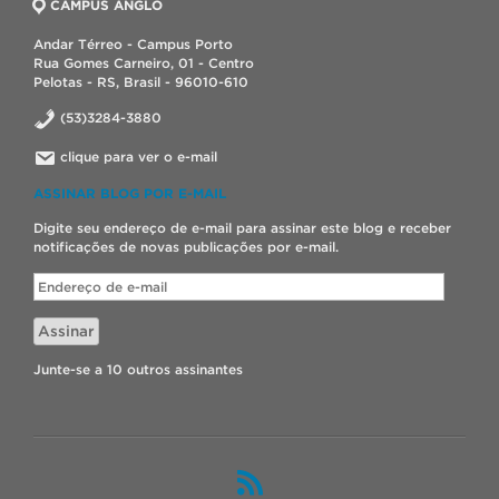
CAMPUS ANGLO
Andar Térreo - Campus Porto
Rua Gomes Carneiro, 01 - Centro
Pelotas - RS, Brasil - 96010-610
(53)3284-3880
clique para ver o e-mail
ASSINAR BLOG POR E-MAIL
Digite seu endereço de e-mail para assinar este blog e receber
notificações de novas publicações por e-mail.
Endereço
de
e-
Assinar
mail
Junte-se a 10 outros assinantes