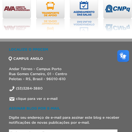
LOCALIZE O PPGCEM
CAMPUS ANGLO
Andar Térreo - Campus Porto
Rua Gomes Carneiro, 01 - Centro
Pelotas - RS, Brasil - 96010-610
(53)3284-3880
clique para ver o e-mail
ASSINAR BLOG POR E-MAIL
Digite seu endereço de e-mail para assinar este blog e receber
notificações de novas publicações por e-mail.
Endereço