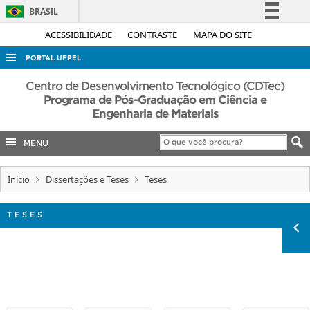
BRASIL
Simplifique!
ACESSIBILIDADE
CONTRASTE
MAPA DO SITE
Comunica BR
PORTAL UFPEL
Participe
ACESSO À INFORMAÇÃO
Centro de Desenvolvimento Tecnológico (CDTec)
Acesso à informação
Programa de Pós-Graduação em Ciência e
AUDITORIA
Engenharia de Materiais
Legislação
COBALTO
Canais
MENU
CONCURSOS
EDITAIS
Início
Dissertações e Teses
Teses
INTERNACIONAL
TESES
OUVIDORIA
PORTARIAS
TELEFONES