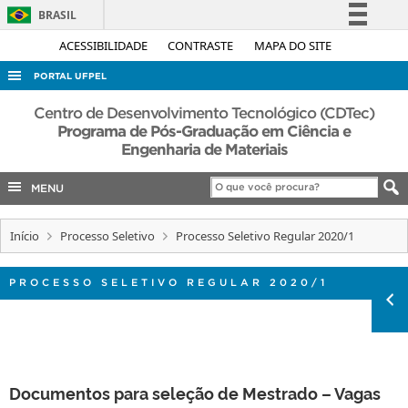
BRASIL
Simplifique!
ACESSIBILIDADE
CONTRASTE
MAPA DO SITE
Comunica BR
PORTAL UFPEL
Participe
ACESSO À INFORMAÇÃO
Centro de Desenvolvimento Tecnológico (CDTec)
Acesso à informação
Programa de Pós-Graduação em Ciência e
AUDITORIA
Engenharia de Materiais
Legislação
COBALTO
Canais
MENU
CONCURSOS
EDITAIS
Início
Processo Seletivo
Processo Seletivo Regular 2020/1
INTERNACIONAL
PROCESSO SELETIVO REGULAR 2020/1
OUVIDORIA
PORTARIAS
TELEFONES
Documentos para seleção de Mestrado – Vagas