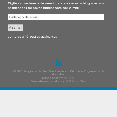
Digite seu endereço de e-mail para assinar este blog e receber
notificações de novas publicações por e-mail.
Endereço
de
e-
Assinar
mail
Junte-se a 10 outros assinantes
©2026 Programa de Pós-Graduação em Ciência e Engenharia de
Materiais.
Criado com
WordPress
.
Tema desenvolvido por
SGTIC / UFPel
.