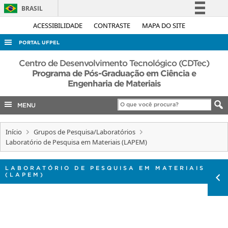
BRASIL
Simplifique!
ACESSIBILIDADE
CONTRASTE
MAPA DO SITE
Comunica BR
PORTAL UFPEL
Participe
ACESSO À INFORMAÇÃO
Centro de Desenvolvimento Tecnológico (CDTec)
Acesso à informação
Programa de Pós-Graduação em Ciência e
AUDITORIA
Engenharia de Materiais
Legislação
COBALTO
Canais
MENU
CONCURSOS
EDITAIS
Início
Grupos de Pesquisa/Laboratórios
Laboratório de Pesquisa em Materiais (LAPEM)
INTERNACIONAL
OUVIDORIA
LABORATÓRIO DE PESQUISA EM MATERIAIS
(LAPEM)
PORTARIAS
TELEFONES