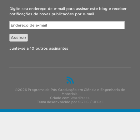
Digite seu endereço de e-mail para assinar este blog e receber
notificações de novas publicações por e-mail.
Endereço
de
e-
Assinar
mail
Junte-se a 10 outros assinantes
©2026 Programa de Pós-Graduação em Ciência e Engenharia de
Materiais.
Criado com
WordPress
.
Tema desenvolvido por
SGTIC / UFPel
.