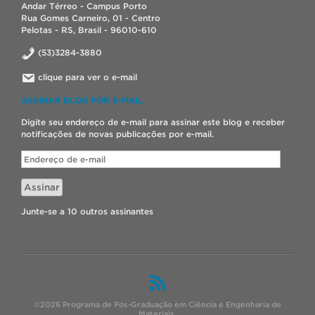
Andar Térreo - Campus Porto
Rua Gomes Carneiro, 01 - Centro
Pelotas - RS, Brasil - 96010-610
(53)3284-3880
clique para ver o e-mail
ASSINAR BLOG POR E-MAIL
Digite seu endereço de e-mail para assinar este blog e receber
notificações de novas publicações por e-mail.
Endereço
de
e-
Assinar
mail
Junte-se a 10 outros assinantes
©2026 Programa de Pós-Graduação em Ciência e Engenharia de
Materiais.