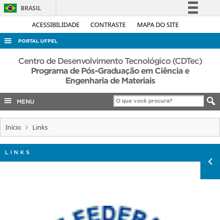
BRASIL
Simplifique!
ACESSIBILIDADE
CONTRASTE
MAPA DO SITE
Comunica BR
PORTAL UFPEL
Participe
ACESSO À INFORMAÇÃO
Centro de Desenvolvimento Tecnológico (CDTec)
Acesso à informação
Programa de Pós-Graduação em Ciência e
AUDITORIA
Engenharia de Materiais
Legislação
COBALTO
Canais
MENU
CONCURSOS
EDITAIS
Início
Links
INTERNACIONAL
LINKS
OUVIDORIA
PORTARIAS
TELEFONES