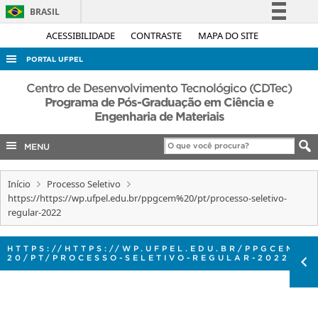
BRASIL
Simplifique!
ACESSIBILIDADE
CONTRASTE
MAPA DO SITE
Comunica BR
PORTAL UFPEL
Participe
ACESSO À INFORMAÇÃO
Centro de Desenvolvimento Tecnológico (CDTec)
Acesso à informação
Programa de Pós-Graduação em Ciência e
AUDITORIA
Engenharia de Materiais
Legislação
COBALTO
Canais
MENU
CONCURSOS
EDITAIS
Início
Processo Seletivo
https://https://wp.ufpel.edu.br/ppgcem%20/pt/processo-seletivo-
INTERNACIONAL
regular-2022
OUVIDORIA
HTTPS://HTTPS://WP.UFPEL.EDU.BR/PPGCEM%
PORTARIAS
20/PT/PROCESSO-SELETIVO-REGULAR-2022
TELEFONES