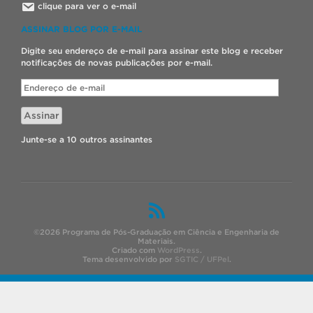
clique para ver o e-mail
ASSINAR BLOG POR E-MAIL
Digite seu endereço de e-mail para assinar este blog e receber
notificações de novas publicações por e-mail.
Endereço
de
e-
Assinar
mail
Junte-se a 10 outros assinantes
©2026 Programa de Pós-Graduação em Ciência e Engenharia de
Materiais.
Criado com
WordPress
.
Tema desenvolvido por
SGTIC / UFPel
.