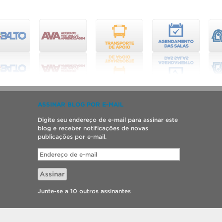
ASSINAR BLOG POR E-MAIL
Digite seu endereço de e-mail para assinar este
blog e receber notificações de novas
publicações por e-mail.
Endereço
de
e-
Assinar
mail
Junte-se a 10 outros assinantes