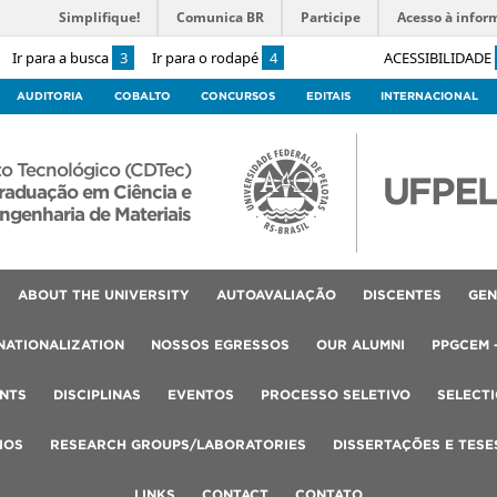
Simplifique!
Comunica BR
Participe
Acesso à infor
Ir para a busca
3
Ir para o rodapé
4
ACESSIBILIDADE
AUDITORIA
COBALTO
CONCURSOS
EDITAIS
INTERNACIONAL
o Tecnológico (CDTec)
raduação em Ciência e
ngenharia de Materiais
ABOUT THE UNIVERSITY
AUTOAVALIAÇÃO
DISCENTES
GEN
NATIONALIZATION
NOSSOS EGRESSOS
OUR ALUMNI
PPGCEM 
NTS
DISCIPLINAS
EVENTOS
PROCESSO SELETIVO
SELECT
IOS
RESEARCH GROUPS/LABORATORIES
DISSERTAÇÕES E TESE
LINKS
CONTACT
CONTATO