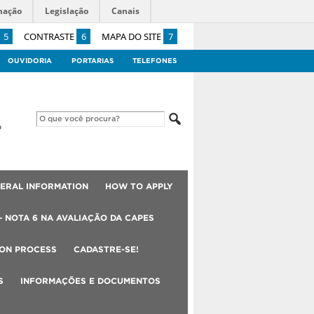
mação
Legislação
Canais
5
CONTRASTE
6
MAPA DO SITE
7
OUVIDORIA
PORTARIAS
TELEFONES
ERAL INFORMATION
HOW TO APPLY
– NOTA 6 NA AVALIAÇÃO DA CAPES
ION PROCESS
CADASTRE-SE!
S
INFORMAÇÕES E DOCUMENTOS