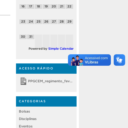
16
17
18
19
20
21
22
23
24
25
26
27
28
29
30
31
Powered by
Simple Calendar
ACESSO RÁPIDO
PPGCEM_regimento_fevereiro 2018
CATEGORIAS
Bolsas
Disciplinas
Eventos