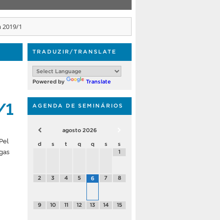
m 2019/1
TRADUZIR/TRANSLATE
Powered by
Translate
/1
AGENDA DE SEMINÁRIOS
agosto
2026
Pel
d
s
t
q
q
s
s
gas
1
2
3
4
5
7
8
6
9
10
11
12
13
14
15