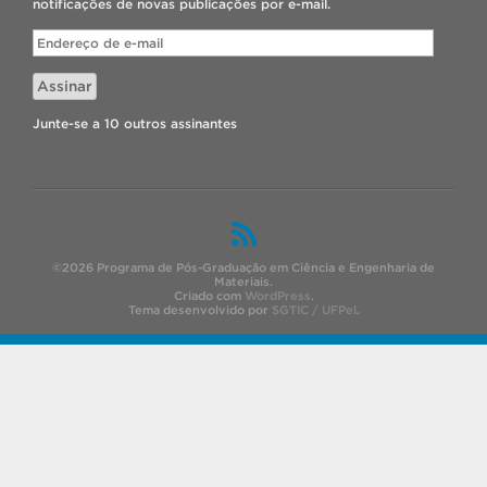
notificações de novas publicações por e-mail.
Endereço
de
e-
Assinar
mail
Junte-se a 10 outros assinantes
©2026 Programa de Pós-Graduação em Ciência e Engenharia de
Materiais.
Criado com
WordPress
.
Tema desenvolvido por
SGTIC / UFPel
.