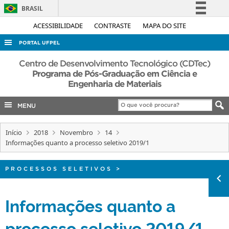
BRASIL
Simplifique!
ACESSIBILIDADE
CONTRASTE
MAPA DO SITE
Comunica BR
PORTAL UFPEL
Participe
ACESSO À INFORMAÇÃO
Centro de Desenvolvimento Tecnológico (CDTec)
Acesso à informação
Programa de Pós-Graduação em Ciência e
AUDITORIA
Engenharia de Materiais
Legislação
COBALTO
Canais
MENU
CONCURSOS
EDITAIS
Início
2018
Novembro
14
Informações quanto a processo seletivo 2019/1
INTERNACIONAL
OUVIDORIA
PROCESSOS SELETIVOS
>
PORTARIAS
Informações quanto a
TELEFONES
processo seletivo 2019/1