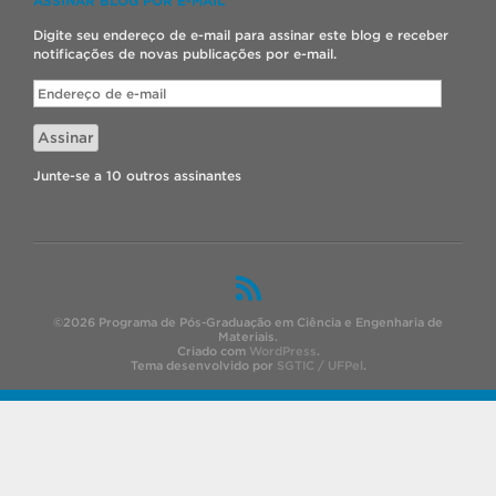
ASSINAR BLOG POR E-MAIL
Digite seu endereço de e-mail para assinar este blog e receber
notificações de novas publicações por e-mail.
Endereço
de
e-
Assinar
mail
Junte-se a 10 outros assinantes
©2026 Programa de Pós-Graduação em Ciência e Engenharia de
Materiais.
Criado com
WordPress
.
Tema desenvolvido por
SGTIC / UFPel
.