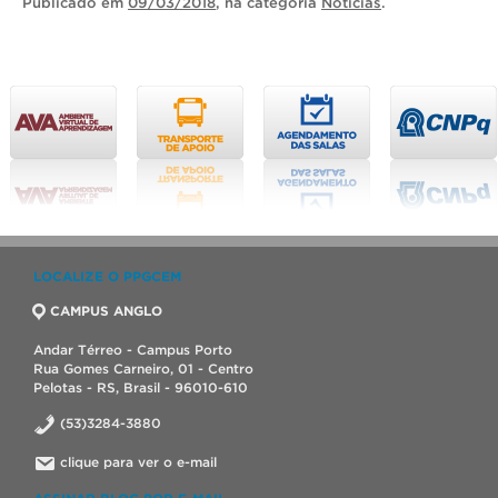
Publicado
em
09/03/2018
, na categoria
Notícias
.
LOCALIZE O PPGCEM
CAMPUS ANGLO
Andar Térreo - Campus Porto
Rua Gomes Carneiro, 01 - Centro
Pelotas - RS, Brasil - 96010-610
(53)3284-3880
clique para ver o e-mail