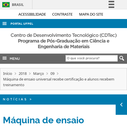
BRASIL
Simplifique!
ACESSIBILIDADE
CONTRASTE
MAPA DO SITE
Comunica BR
PORTAL UFPEL
Participe
ACESSO À INFORMAÇÃO
Centro de Desenvolvimento Tecnológico (CDTec)
Acesso à informação
Programa de Pós-Graduação em Ciência e
AUDITORIA
Engenharia de Materiais
Legislação
COBALTO
Canais
MENU
CONCURSOS
EDITAIS
Início
2018
Março
09
Máquina de ensaio universal recebe certificação e alunos recebem
INTERNACIONAL
treinamento
OUVIDORIA
NOTÍCIAS
>
PORTARIAS
TELEFONES
Máquina de ensaio