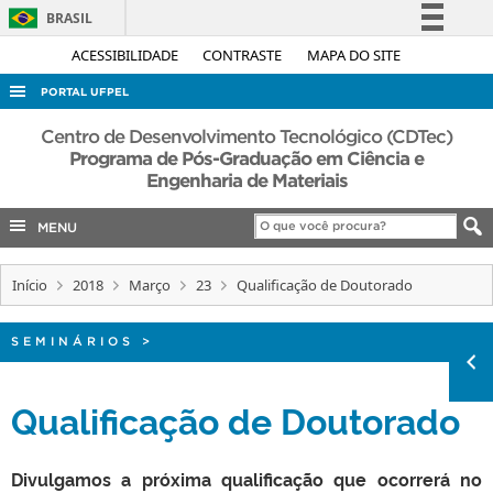
BRASIL
Simplifique!
ACESSIBILIDADE
CONTRASTE
MAPA DO SITE
Comunica BR
PORTAL UFPEL
Participe
ACESSO À INFORMAÇÃO
Centro de Desenvolvimento Tecnológico (CDTec)
Acesso à informação
Programa de Pós-Graduação em Ciência e
AUDITORIA
Engenharia de Materiais
Legislação
COBALTO
Canais
MENU
CONCURSOS
EDITAIS
Início
2018
Março
23
Qualificação de Doutorado
INTERNACIONAL
SEMINÁRIOS
>
OUVIDORIA
PORTARIAS
Qualificação de Doutorado
TELEFONES
Divulgamos a próxima qualificação que ocorrerá no