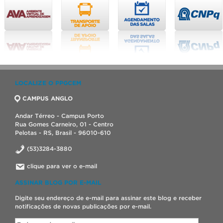
LOCALIZE O PPGCEM
CAMPUS ANGLO
Andar Térreo - Campus Porto
Rua Gomes Carneiro, 01 - Centro
Pelotas - RS, Brasil - 96010-610
(53)3284-3880
clique para ver o e-mail
ASSINAR BLOG POR E-MAIL
Digite seu endereço de e-mail para assinar este blog e receber
notificações de novas publicações por e-mail.
Endereço