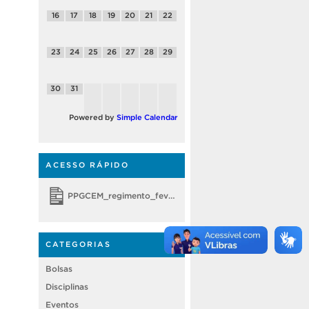
16
17
18
19
20
21
22
23
24
25
26
27
28
29
30
31
Powered by
Simple Calendar
ACESSO RÁPIDO
PPGCEM_regimento_fevereiro 2018
CATEGORIAS
Bolsas
Disciplinas
Eventos