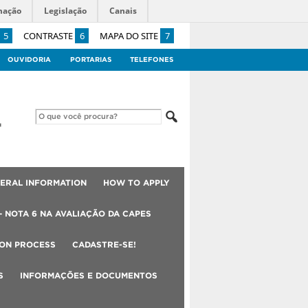
mação
Legislação
Canais
5
CONTRASTE
6
MAPA DO SITE
7
OUVIDORIA
PORTARIAS
TELEFONES
ERAL INFORMATION
HOW TO APPLY
– NOTA 6 NA AVALIAÇÃO DA CAPES
ION PROCESS
CADASTRE-SE!
S
INFORMAÇÕES E DOCUMENTOS