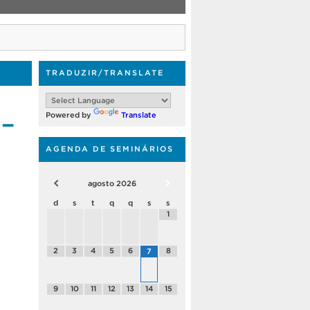
TRADUZIR/TRANSLATE
 –
Powered by
Translate
AGENDA DE SEMINÁRIOS
agosto
2026
d
s
t
q
q
s
s
1
2
3
4
5
6
8
7
9
10
11
12
13
14
15