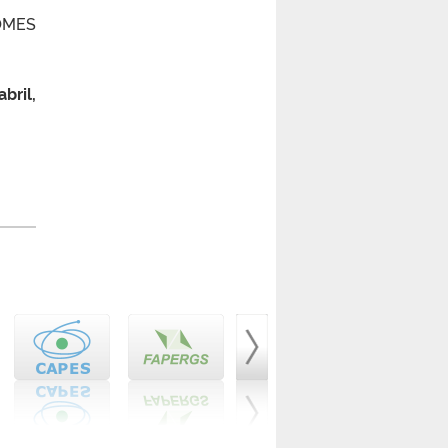
NOMES
bril,