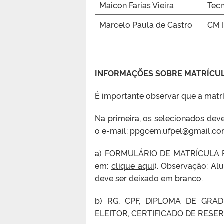
Maicon Farias Vieira
Tecn
Marcelo Paula de Castro
CM I
INFORMAÇÕES SOBRE MATRÍCU
É importante observar que a matr
Na primeira, os selecionados dev
o e-mail: ppgcem.ufpel@gmail.co
a) FORMULÁRIO DE MATRÍCULA PR
em:
clique aqui
). Observação: Al
deve ser deixado em branco.
b) RG, CPF, DIPLOMA DE GRA
ELEITOR, CERTIFICADO DE RESE