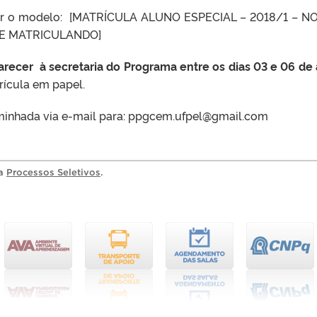
guir o modelo: [MATRÍCULA ALUNO ESPECIAL – 2018/1 – 
SE MATRICULANDO]
recer à secretaria do Programa entre os dias 03 e 06 de a
rícula em papel.
minhada via e-mail para: ppgcem.ufpel@gmail.com
ia
Processos Seletivos
.