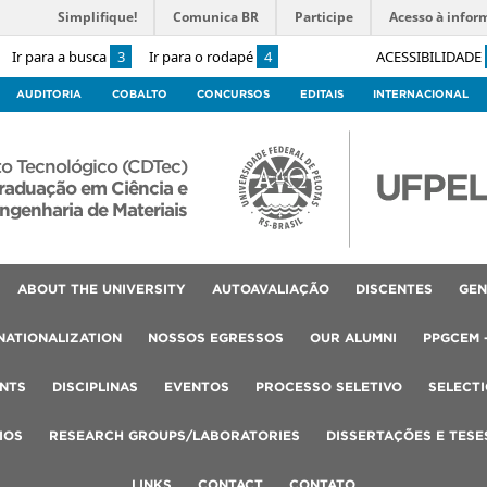
Simplifique!
Comunica BR
Participe
Acesso à infor
Ir para a busca
3
Ir para o rodapé
4
ACESSIBILIDADE
AUDITORIA
COBALTO
CONCURSOS
EDITAIS
INTERNACIONAL
o Tecnológico (CDTec)
raduação em Ciência e
ngenharia de Materiais
ABOUT THE UNIVERSITY
AUTOAVALIAÇÃO
DISCENTES
GEN
NATIONALIZATION
NOSSOS EGRESSOS
OUR ALUMNI
PPGCEM 
NTS
DISCIPLINAS
EVENTOS
PROCESSO SELETIVO
SELECT
IOS
RESEARCH GROUPS/LABORATORIES
DISSERTAÇÕES E TESE
LINKS
CONTACT
CONTATO