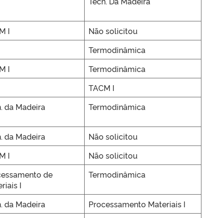
Tecn. Da Madeira
M I
Não solicitou
Termodinâmica
M I
Termodinâmica
TACM I
. da Madeira
Termodinâmica
. da Madeira
Não solicitou
M I
Não solicitou
cessamento de
Termodinâmica
riais I
. da Madeira
Processamento Materiais I