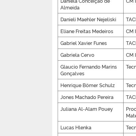
Daniela Conceição de
CM I
Almeida
Danieli Maehler Nejeliski
TAC
Eliane Freitas Medeiros
CM I
Gabriel Xavier Funes
TAC
Gabriela Cervo
CM I
Glaucio Fernando Marins
Tecn
Gonçalves
Henrique Bömer Schulz
Tecn
Jones Machado Pereira
TAC
Juliana Al-Alam Pouey
Pro
Mate
Lucas Hlenka
Tecn