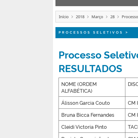
Início
2018
Março
28
Processo
PROCESSOS SELETIVOS
>
Processo Seletiv
RESULTADOS
NOME (ORDEM
DISC
ALFABÉTICA)
Álisson Garcia Couto
CM I
Bruna Bicca Fernandes
CM I
Cleidi Victoria Pinto
TACM