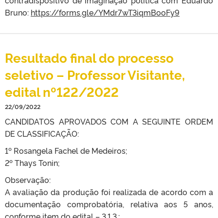
contradispositivo de imaginação política com Eduardo
Bruno:
https://forms.gle/YMdr7wT3iqmBooFy9
Resultado final do processo
seletivo – Professor Visitante,
edital nº122/2022
22/09/2022
CANDIDATOS APROVADOS COM A SEGUINTE ORDEM
DE CLASSIFICAÇÃO:
1º Rosangela Fachel de Medeiros;
2º Thays Tonin;
Observação:
A avaliação da produção foi realizada de acordo com a
documentação comprobatória, relativa aos 5 anos,
conforme item do edital – 3.1.3.: