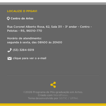
LOCALIZE O PPGAVI
Centro de Artes
Rua Coronel Alberto Rosa, 62, Sala 311 - 3º andar - Centro -
Pelotas - RS, 96010-770
Horário de atendimento:
segunda à sexta, das 08h00 às 20h00
(53) 3284-5519
clique para ver o e-mail
©2026 Programa de Pós-graduação em Artes.
Criado com
WordPress
.
Tema desenvolvido por
SGTIC / UFPel
.