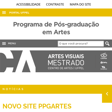
ACESSIBILIDADE
CONTRASTE
MAPA DO SITE
PORTAL UFPEL
ACESSO À INFORMAÇÃO
Programa de Pós-graduação
AUDITORIA
em Artes
COBALTO
MENU
CONCURSOS
EDITAIS
INTERNACIONAL
OUVIDORIA
PORTARIAS
NOTÍCIAS
TELEFONES
NOVO SITE PPGARTES