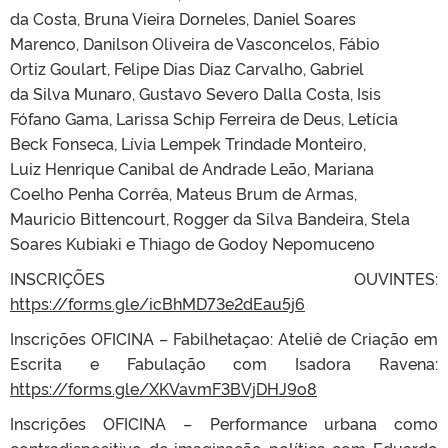
da Costa, Bruna Vieira Dorneles, Daniel Soares
Marenco, Danilson Oliveira de Vasconcelos, Fábio
Ortiz Goulart, Felipe Dias Diaz Carvalho, Gabriel
da Silva Munaro, Gustavo Severo Dalla Costa, Isis
Fófano Gama, Larissa Schip Ferreira de Deus, Letícia
Beck Fonseca, Lívia Lempek Trindade Monteiro,
Luiz Henrique Canibal de Andrade Leão, Mariana
Coelho Penha Corrêa, Mateus Brum de Armas,
Mauricio Bittencourt, Rogger da Silva Bandeira, Stela
Soares Kubiaki e Thiago de Godoy Nepomuceno
INSCRIÇÕES OUVINTES:
https://forms.gle/icBhMD73e2dEau5j6
Inscrições OFICINA – Fabilhetaçao: Ateliê de Criação em
Escrita e Fabulação com Isadora Ravena:
https://forms.gle/XKVavmF3BVjDHJ9o8
Inscrições OFICINA – Performance urbana como