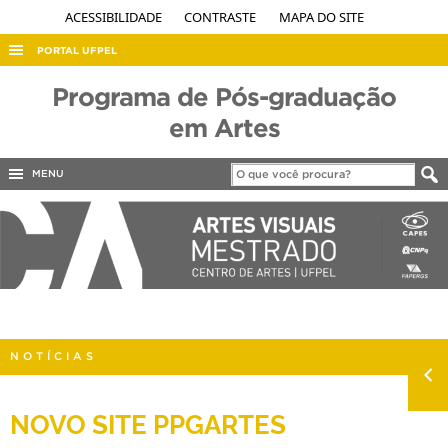
ACESSIBILIDADE
CONTRASTE
MAPA DO SITE
PORTAL UFPEL
ACESSO À INFORMAÇÃO
Programa de Pós-graduação
AUDITORIA
em Artes
COBALTO
MENU
CONCURSOS
EDITAIS
INTERNACIONAL
OUVIDORIA
PORTARIAS
NOTÍCIAS
TELEFONES
NOVO SITE PPGARTES