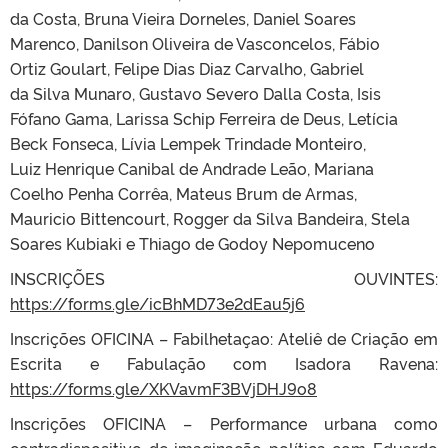
da Costa, Bruna Vieira Dorneles, Daniel Soares
Marenco, Danilson Oliveira de Vasconcelos, Fábio
Ortiz Goulart, Felipe Dias Diaz Carvalho, Gabriel
da Silva Munaro, Gustavo Severo Dalla Costa, Isis
Fófano Gama, Larissa Schip Ferreira de Deus, Letícia
Beck Fonseca, Lívia Lempek Trindade Monteiro,
Luiz Henrique Canibal de Andrade Leão, Mariana
Coelho Penha Corrêa, Mateus Brum de Armas,
Mauricio Bittencourt, Rogger da Silva Bandeira, Stela
Soares Kubiaki e Thiago de Godoy Nepomuceno
INSCRIÇÕES OUVINTES:
https://forms.gle/icBhMD73e2dEau5j6
Inscrições OFICINA – Fabilhetaçao: Ateliê de Criação em
Escrita e Fabulação com Isadora Ravena:
https://forms.gle/XKVavmF3BVjDHJ9o8
Inscrições OFICINA – Performance urbana como