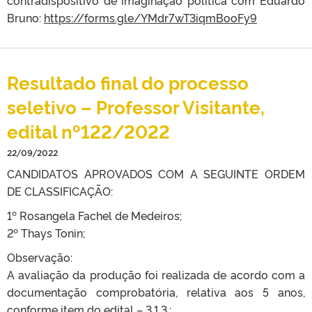
contradispositivo de imaginação política com Eduardo
Bruno:
https://forms.gle/YMdr7wT3iqmBooFy9
Resultado final do processo
seletivo – Professor Visitante,
edital nº122/2022
22/09/2022
CANDIDATOS APROVADOS COM A SEGUINTE ORDEM
DE CLASSIFICAÇÃO:
1º Rosangela Fachel de Medeiros;
2º Thays Tonin;
Observação:
A avaliação da produção foi realizada de acordo com a
documentação comprobatória, relativa aos 5 anos,
conforme item do edital – 3.1.3.: