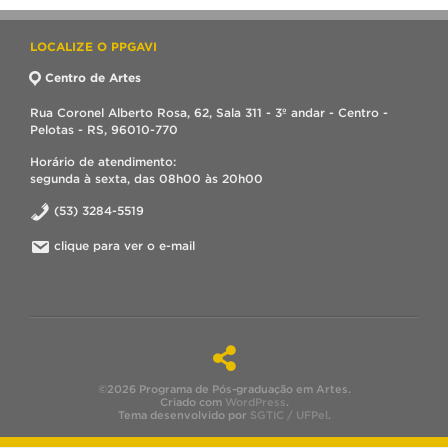
LOCALIZE O PPGAVI
Centro de Artes
Rua Coronel Alberto Rosa, 62, Sala 311 - 3º andar - Centro -
Pelotas - RS, 96010-770
Horário de atendimento:
segunda à sexta, das 08h00 às 20h00
(53) 3284-5519
clique para ver o e-mail
©2026 Programa de Pós-graduação em Artes.
Criado com
WordPress
.
Tema desenvolvido por
SGTIC / UFPel
.