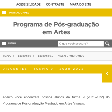
ACESSIBILIDADE
CONTRASTE
MAPA DO SITE
PORTAL UFPEL
ACESSO À INFORMAÇÃO
Programa de Pós-graduação
AUDITORIA
em Artes
COBALTO
MENU
CONCURSOS
Início
EDITAIS
Discentes
Discentes – Turma 9 – 2020-2022
INTERNACIONAL
DISCENTES – TURMA 9 – 2020-2022
OUVIDORIA
PORTARIAS
TELEFONES
Abaixo você encontrará nossos alunos da turma 9 (2021-2022) do
Programa de Pós-graduação Mestrado em Artes Visuais.