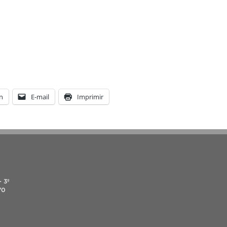
n
E-mail
Imprimir
- 3º
70