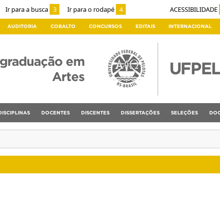
Ir para a busca
3
Ir para o rodapé
4
ACESSIBILIDADE
AUDITORIA
COBALTO
CONCURSOS
EDITAIS
INTERNACIONAL
-graduação em
Artes
DISCIPLINAS
DOCENTES
DISCENTES
DISSERTAÇÕES
SELEÇÕES
DOC