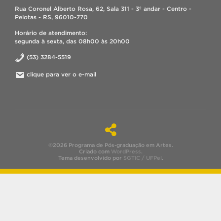
Rua Coronel Alberto Rosa, 62, Sala 311 - 3º andar - Centro -
Pelotas - RS, 96010-770
Horário de atendimento:
segunda à sexta, das 08h00 às 20h00
(53) 3284-5519
clique para ver o e-mail
©2026 Programa de Pós-graduação em Artes.
Criado com
WordPress
.
Tema desenvolvido por
SGTIC / UFPel
.