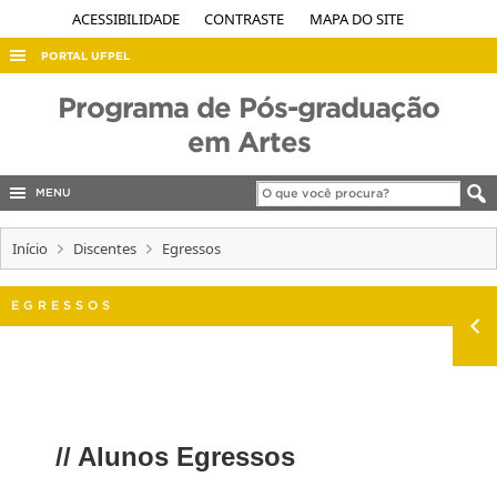
ACESSIBILIDADE
CONTRASTE
MAPA DO SITE
PORTAL UFPEL
ACESSO À INFORMAÇÃO
Programa de Pós-graduação
AUDITORIA
em Artes
COBALTO
MENU
CONCURSOS
Início
EDITAIS
Discentes
Egressos
INTERNACIONAL
EGRESSOS
OUVIDORIA
PORTARIAS
TELEFONES
// Alunos Egressos