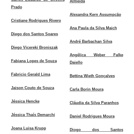
Almeida
Prado
Alexandra Kern Assumpção
Cristiane Rodrigues Rivero
Ana Paula da Silva Maich
Diego dos Santos Soares
André Barbachan Silva
Diego Vicereki Broniszak
Angélica Weber Falke
Fabiana Lopes de Souza
Daiello
Fabricio Gerald Lima
Bettina Wieth Gonçalves
Jaison Couto de Souza
Carla Borin Moura
Jéssica Hencke
Cláudia da Silva Paranhos
Jéssica Thaís Demarchi
Daniel Rodrigues Moura
Joana Luisa Krupp
Diogo dos Santos