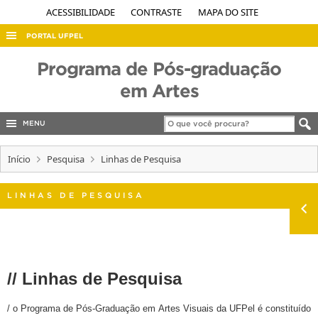
ACESSIBILIDADE
CONTRASTE
MAPA DO SITE
PORTAL UFPEL
ACESSO À INFORMAÇÃO
Programa de Pós-graduação
AUDITORIA
em Artes
COBALTO
MENU
CONCURSOS
Início
EDITAIS
Pesquisa
Linhas de Pesquisa
INTERNACIONAL
LINHAS DE PESQUISA
OUVIDORIA
PORTARIAS
TELEFONES
// Linhas de Pesquisa
/ o Programa de Pós-Graduação em Artes Visuais da UFPel é constituído