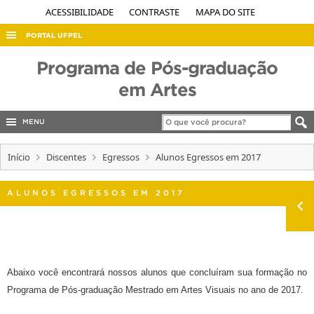
ACESSIBILIDADE
CONTRASTE
MAPA DO SITE
PORTAL UFPEL
ACESSO À INFORMAÇÃO
Programa de Pós-graduação
AUDITORIA
em Artes
COBALTO
MENU
CONCURSOS
Início
EDITAIS
Discentes
Egressos
Alunos Egressos em 2017
INTERNACIONAL
ALUNOS EGRESSOS EM 2017
OUVIDORIA
PORTARIAS
TELEFONES
Abaixo você encontrará nossos alunos que concluíram sua formação no
Programa de Pós-graduação Mestrado em Artes Visuais no ano de 2017.