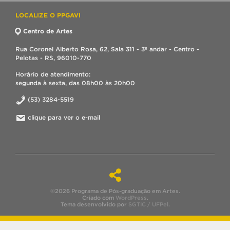
LOCALIZE O PPGAVI
Centro de Artes
Rua Coronel Alberto Rosa, 62, Sala 311 - 3º andar - Centro -
Pelotas - RS, 96010-770
Horário de atendimento:
segunda à sexta, das 08h00 às 20h00
(53) 3284-5519
clique para ver o e-mail
©2026 Programa de Pós-graduação em Artes.
Criado com
WordPress
.
Tema desenvolvido por
SGTIC / UFPel
.