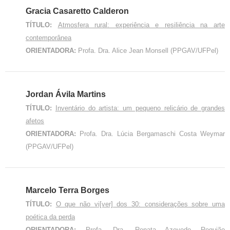
Gracia Casaretto Calderon
TÍTULO:
Atmosfera rural: experiência e resiliência na arte
contemporânea
ORIENTADORA:
Profa. Dra. Alice Jean Monsell (PPGAV/UFPel)
Jordan Ávila Martins
TÍTULO:
Inventário do artista: um pequeno relicário de grandes
afetos
ORIENTADORA:
Profa. Dra. Lúcia Bergamaschi Costa Weymar
(PPGAV/UFPel)
M
arcelo Terra Borges
TÍTULO:
O que não vi[ver] dos 30: considerações sobre uma
poética da perda
ORIENTADORA:
Profa. Dra. Renata Azevedo Requião