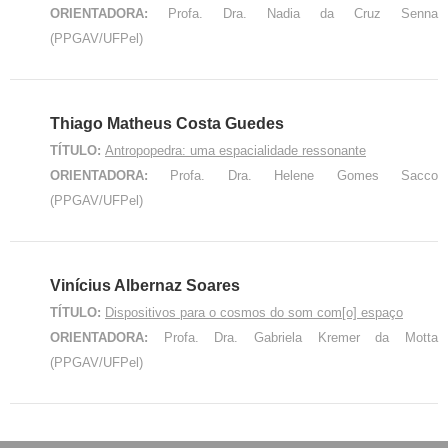
ORIENTADORA:
Profa. Dra. Nadia da Cruz Senna
(PPGAV/UFPel)
Thiago Matheus Costa Guedes
TÍTULO:
Antropopedra: uma espacialidade ressonante
ORIENTADORA:
Profa. Dra. Helene Gomes Sacco
(PPGAV/UFPel)
Vinícius Albernaz Soares
TÍTULO:
Dispositivos para o cosmos do som com[o] espaço
ORIENTADORA:
Profa. Dra. Gabriela Kremer da Motta
(PPGAV/UFPel)