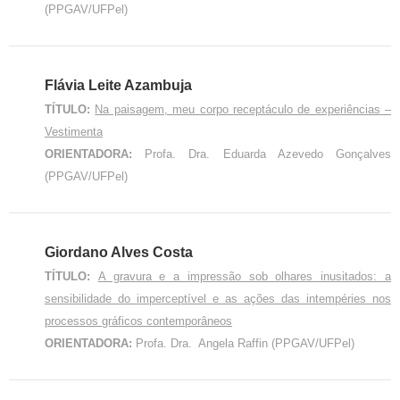
(PPGAV/UFPel)
Flávia Leite Azambuja
TÍTULO:
Na paisagem, meu corpo receptáculo de experiências –
Vestimenta
ORIENTADORA:
Profa. Dra. Eduarda Azevedo Gonçalves
(PPGAV/UFPel)
Giordano Alves Costa
TÍTULO:
A gravura e a impressão sob olhares inusitados: a
sensibilidade do imperceptível e as ações das intempéries nos
processos gráficos contemporâneos
ORIENTADORA:
Profa. Dra. Angela Raffin (PPGAV/UFPel)