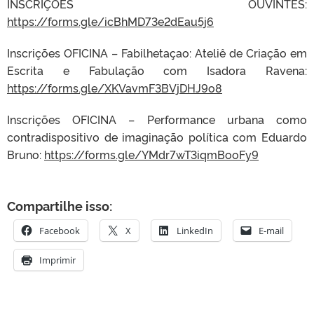
INSCRIÇÕES OUVINTES:
https://forms.gle/icBhMD73e2dEau5j6
Inscrições OFICINA – Fabilhetaçao: Ateliê de Criação em
Escrita e Fabulação com Isadora Ravena:
https://forms.gle/XKVavmF3BVjDHJ9o8
Inscrições OFICINA – Performance urbana como
contradispositivo de imaginação política com Eduardo
Bruno:
https://forms.gle/YMdr7wT3iqmBooFy9
Compartilhe isso:
Facebook
X
LinkedIn
E-mail
Imprimir