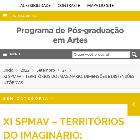
ACESSIBILIDADE
CONTRASTE
MAPA DO SITE
PORTAL UFPEL
ACESSO À INFORMAÇÃO
Programa de Pós-graduação
AUDITORIA
em Artes
COBALTO
MENU
CONCURSOS
Início
EDITAIS
2022
Setembro
27
XI SPMAV – TERRITÓRIOS DO IMAGINÁRIO: DIMENSÕES E DISTENSÕES
INTERNACIONAL
UTÓPICAS
OUVIDORIA
SEM CATEGORIA
>
PORTARIAS
TELEFONES
XI SPMAV – TERRITÓRIOS
DO IMAGINÁRIO: