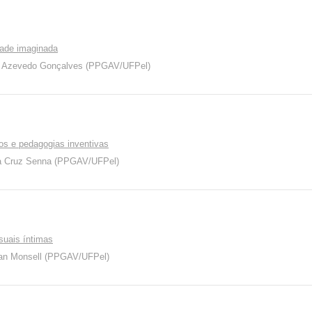
dade imaginada
a Azevedo Gonçalves (PPGAV/UFPel)
hos e pedagogias inventivas
da Cruz Senna (PPGAV/UFPel)
isuais íntimas
ean Monsell (PPGAV/UFPel)