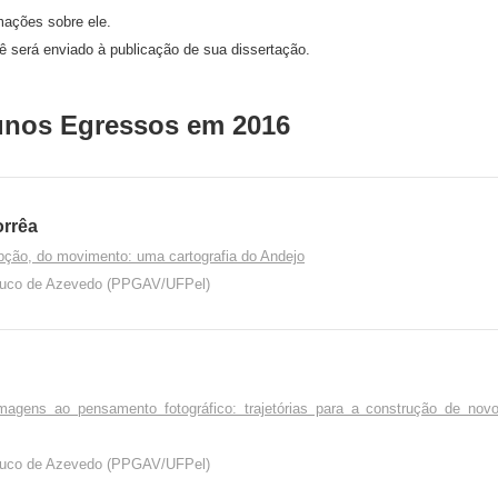
mações sobre ele.
cê será enviado à publicação de sua dissertação.
unos Egressos em 2016
orrêa
pção, do movimento: uma cartografia do Andejo
rouco de Azevedo (PPGAV/UFPel)
magens ao pensamento fotográfico: trajetórias para a construção de novo
rouco de Azevedo (PPGAV/UFPel)