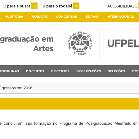
Ir para a busca
3
Ir para o rodapé
4
ACESSIBILIDADE
AUDITORIA
COBALTO
CONCURSOS
EDITAIS
INTERNACIONAL
-graduação em
Artes
DISCIPLINAS
DOCENTES
DISCENTES
DISSERTAÇÕES
SELEÇÕES
DOC
Egressos em 2016
ue concluíram sua formação no Programa de Pós-graduação Mestrado em