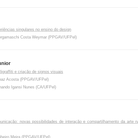
eriências singulares no ensino do design
Bergamaschi Costa Weymar (PPGAV/UFPel)
unior
ligraffiti e criação de signos visuais
ernaz Acosta (PPGAV/UFPel)
rnando Igansi Nunes (CA/UFPel)
municação: novas possibilidades de interação e compartilhamento da arte n
Ribeiro Meira (PPGAV/UFPel)