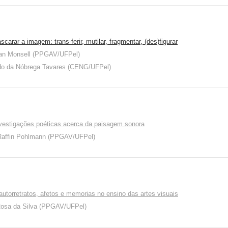
carar a imagem: trans-ferir, mutilar, fragmentar, (des)figurar
ean Monsell (PPGAV/UFPel)
do da Nóbrega Tavares (CENG/UFPel)
nvestigações poéticas acerca da paisagem sonora
 Raffin Pohlmann (PPGAV/UFPel)
 autorretratos, afetos e memorias no ensino das artes visuais
Rosa da Silva (PPGAV/UFPel)