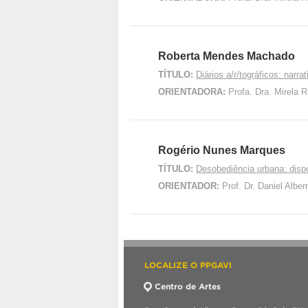
Roberta Mendes Machado
TÍTULO:
Diários a/r/tográficos: nar
ORIENTADORA:
Profa. Dra. Mirela 
Rogério Nunes Marques
TÍTULO:
Desobediência urbana: disp
ORIENTADOR:
Prof. Dr. Daniel Alb
LOCALIZE O PPGAVI
Centro de Artes