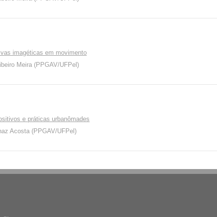
rativas imagéticas em movimento
Ribeiro Meira (PPGAV/UFPel)
ositivos e práticas urbanômades
ernaz Acosta (PPGAV/UFPel)