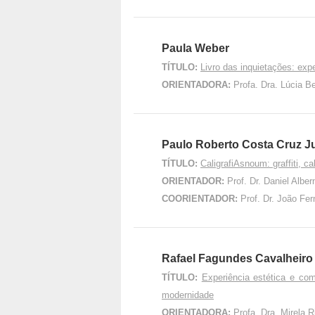
Paula Weber
TÍTULO:
Livro das inquietações: exp
ORIENTADORA:
Profa. Dra. Lúcia 
Paulo Roberto Costa Cruz J
TÍTULO:
CaligrafiAsnoum: graffiti, cal
ORIENTADOR:
Prof. Dr. Daniel Alb
COORIENTADOR:
Prof. Dr. João Fe
Rafael Fagundes Cavalheiro
TÍTULO:
Experiência estética e co
modernidade
ORIENTADORA:
Profa. Dra. Mirela 