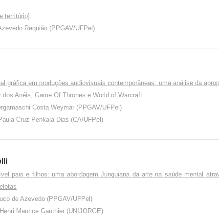
território]
 Azevedo Requião (PPGAV/UFPel)
ual gráfica em produções audiovisuais contemporâneas: uma análise da aprop
 dos Anéis, Game Of Thrones e World of Warcraft
Bergamaschi Costa Weymar (PPGAV/UFPel)
Paula Cruz Penkala Dias (CA/UFPel)
li
ível pais e filhos: uma abordagem Junguiana da arte na saúde mental atra
elotas
rouco de Azevedo (PPGAV/UFPel)
 Henri Maurice Gauthier (UNIJORGE)