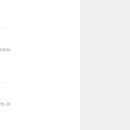
riação
vés do