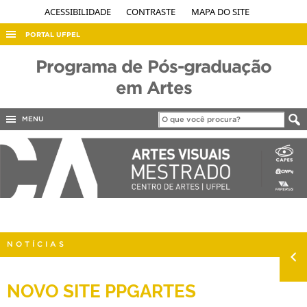
ACESSIBILIDADE
CONTRASTE
MAPA DO SITE
PORTAL UFPEL
ACESSO À INFORMAÇÃO
Programa de Pós-graduação
AUDITORIA
em Artes
COBALTO
MENU
CONCURSOS
EDITAIS
INTERNACIONAL
OUVIDORIA
PORTARIAS
NOTÍCIAS
TELEFONES
NOVO SITE PPGARTES