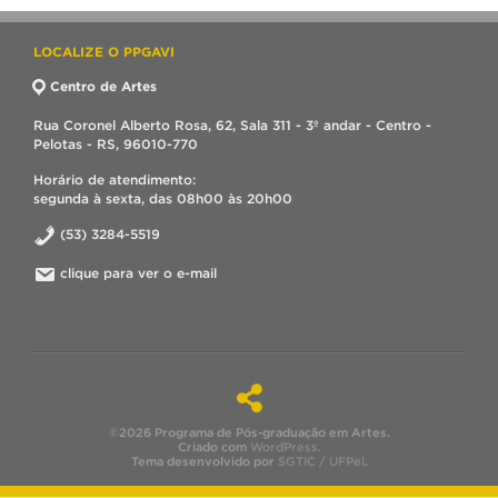
LOCALIZE O PPGAVI
Centro de Artes
Rua Coronel Alberto Rosa, 62, Sala 311 - 3º andar - Centro -
Pelotas - RS, 96010-770
Horário de atendimento:
segunda à sexta, das 08h00 às 20h00
(53) 3284-5519
clique para ver o e-mail
©2026 Programa de Pós-graduação em Artes.
Criado com
WordPress
.
Tema desenvolvido por
SGTIC / UFPel
.