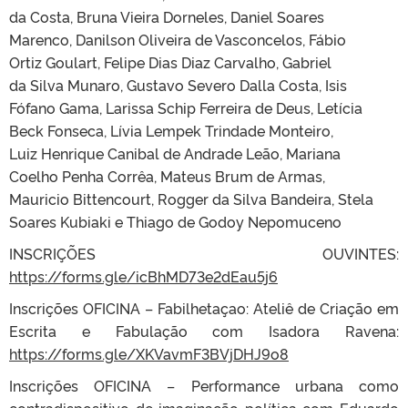
da Costa, Bruna Vieira Dorneles, Daniel Soares
Marenco, Danilson Oliveira de Vasconcelos, Fábio
Ortiz Goulart, Felipe Dias Diaz Carvalho, Gabriel
da Silva Munaro, Gustavo Severo Dalla Costa, Isis
Fófano Gama, Larissa Schip Ferreira de Deus, Letícia
Beck Fonseca, Lívia Lempek Trindade Monteiro,
Luiz Henrique Canibal de Andrade Leão, Mariana
Coelho Penha Corrêa, Mateus Brum de Armas,
Mauricio Bittencourt, Rogger da Silva Bandeira, Stela
Soares Kubiaki e Thiago de Godoy Nepomuceno
INSCRIÇÕES OUVINTES:
https://forms.gle/icBhMD73e2dEau5j6
Inscrições OFICINA – Fabilhetaçao: Ateliê de Criação em
Escrita e Fabulação com Isadora Ravena:
https://forms.gle/XKVavmF3BVjDHJ9o8
Inscrições OFICINA – Performance urbana como