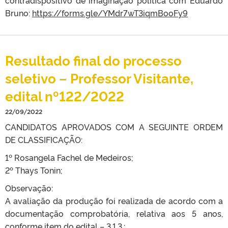
contradispositivo de imaginação política com Eduardo
Bruno:
https://forms.gle/YMdr7wT3iqmBooFy9
Resultado final do processo
seletivo – Professor Visitante,
edital nº122/2022
22/09/2022
CANDIDATOS APROVADOS COM A SEGUINTE ORDEM
DE CLASSIFICAÇÃO:
1º Rosangela Fachel de Medeiros;
2º Thays Tonin;
Observação:
A avaliação da produção foi realizada de acordo com a
documentação comprobatória, relativa aos 5 anos,
conforme item do edital – 3.1.3.: