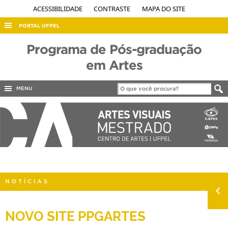
ACESSIBILIDADE
CONTRASTE
MAPA DO SITE
PORTAL UFPEL
ACESSO À INFORMAÇÃO
Programa de Pós-graduação
AUDITORIA
em Artes
COBALTO
MENU
CONCURSOS
EDITAIS
INTERNACIONAL
OUVIDORIA
PORTARIAS
NOTÍCIAS
TELEFONES
NOVO SITE PPGARTES