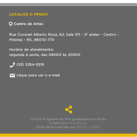
LOCALIZE O PPGAVI
Centro de Artes
Rua Coronel Alberto Rosa, 62, Sala 311 - 3º andar - Centro -
Pelotas - RS, 96010-770
Horário de atendimento:
segunda à sexta, das 08h00 às 20h00
(53) 3284-5519
clique para ver o e-mail
©2026 Programa de Pós-graduação em Artes.
Criado com
WordPress
.
Tema desenvolvido por
SGTIC / UFPel
.