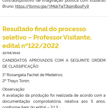
contradispositivo de imaginação política com Eduardo
Bruno:
https://forms.gle/YMdr7wT3iqmBooFy9
Resultado final do processo
seletivo – Professor Visitante,
edital nº122/2022
22/09/2022
CANDIDATOS APROVADOS COM A SEGUINTE ORDEM
DE CLASSIFICAÇÃO:
1º Rosangela Fachel de Medeiros;
2º Thays Tonin;
Observação:
A avaliação da produção foi realizada de acordo com a
documentação comprobatória, relativa aos 5 anos,
conforme item do edital – 3.1.3.: