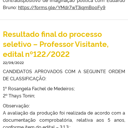
contradispositivo de imaginação política com Eduardo
Bruno:
https://forms.gle/YMdr7wT3iqmBooFy9
Resultado final do processo
seletivo – Professor Visitante,
edital nº122/2022
22/09/2022
CANDIDATOS APROVADOS COM A SEGUINTE ORDEM
DE CLASSIFICAÇÃO:
1º Rosangela Fachel de Medeiros;
2º Thays Tonin;
Observação:
A avaliação da produção foi realizada de acordo com a
documentação comprobatória, relativa aos 5 anos,
conforme item do edital – 3.1.3.: