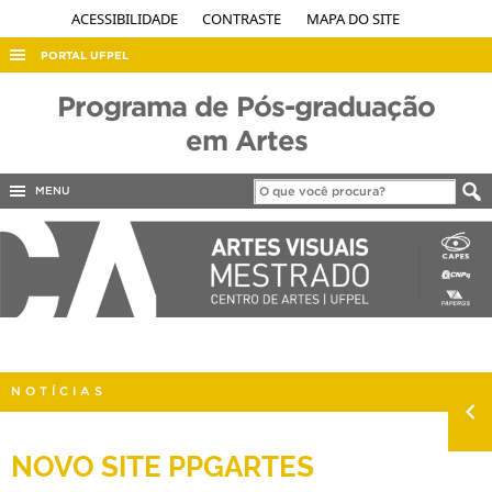
ACESSIBILIDADE
CONTRASTE
MAPA DO SITE
PORTAL UFPEL
ACESSO À INFORMAÇÃO
Programa de Pós-graduação
AUDITORIA
em Artes
COBALTO
MENU
CONCURSOS
EDITAIS
INTERNACIONAL
OUVIDORIA
PORTARIAS
NOTÍCIAS
TELEFONES
NOVO SITE PPGARTES