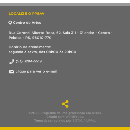
LOCALIZE O PPGAVI
Centro de Artes
Rua Coronel Alberto Rosa, 62, Sala 311 - 3º andar - Centro -
Pelotas - RS, 96010-770
Horário de atendimento:
segunda à sexta, das 08h00 às 20h00
(53) 3284-5519
clique para ver o e-mail
©2026 Programa de Pós-graduação em Artes.
Criado com
WordPress
.
Tema desenvolvido por
SGTIC / UFPel
.