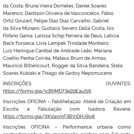
da Costa, Bruna Vieira Dorneles, Daniel Soares
Marenco, Danilson Oliveira de Vasconcelos, Fábio
Ortiz Goulart, Felipe Dias Diaz Carvalho, Gabriel
da Silva Munaro, Gustavo Severo Dalla Costa, Isis
Fófano Gama, Larissa Schip Ferreira de Deus, Letícia
Beck Fonseca, Lívia Lempek Trindade Monteiro,
Luiz Henrique Canibal de Andrade Leão, Mariana
Coelho Penha Corrêa, Mateus Brum de Armas,
Mauricio Bittencourt, Rogger da Silva Bandeira, Stela
Soares Kubiaki e Thiago de Godoy Nepomuceno
INSCRIÇÕES OUVINTES:
https://forms.gle/icBhMD73e2dEau5j6
Inscrições OFICINA – Fabilhetaçao: Ateliê de Criação em
Escrita e Fabulação com Isadora Ravena:
https://forms.gle/XKVavmF3BVjDHJ9o8
Inscrições OFICINA – Performance urbana como