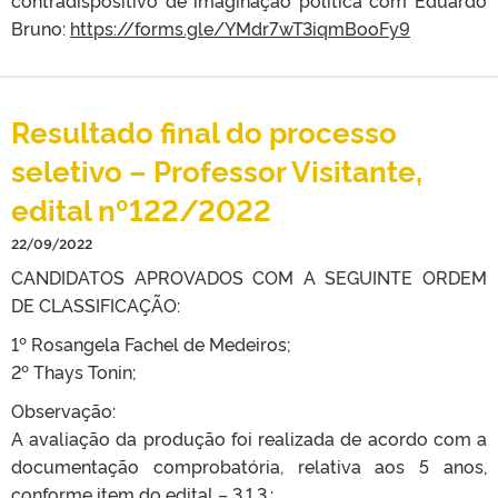
contradispositivo de imaginação política com Eduardo
Bruno:
https://forms.gle/YMdr7wT3iqmBooFy9
Resultado final do processo
seletivo – Professor Visitante,
edital nº122/2022
22/09/2022
CANDIDATOS APROVADOS COM A SEGUINTE ORDEM
DE CLASSIFICAÇÃO:
1º Rosangela Fachel de Medeiros;
2º Thays Tonin;
Observação:
A avaliação da produção foi realizada de acordo com a
documentação comprobatória, relativa aos 5 anos,
conforme item do edital – 3.1.3.: