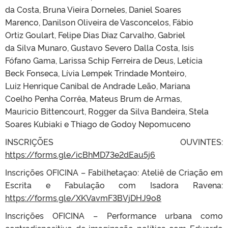
da Costa, Bruna Vieira Dorneles, Daniel Soares
Marenco, Danilson Oliveira de Vasconcelos, Fábio
Ortiz Goulart, Felipe Dias Diaz Carvalho, Gabriel
da Silva Munaro, Gustavo Severo Dalla Costa, Isis
Fófano Gama, Larissa Schip Ferreira de Deus, Letícia
Beck Fonseca, Lívia Lempek Trindade Monteiro,
Luiz Henrique Canibal de Andrade Leão, Mariana
Coelho Penha Corrêa, Mateus Brum de Armas,
Mauricio Bittencourt, Rogger da Silva Bandeira, Stela
Soares Kubiaki e Thiago de Godoy Nepomuceno
INSCRIÇÕES OUVINTES:
https://forms.gle/icBhMD73e2dEau5j6
Inscrições OFICINA – Fabilhetaçao: Ateliê de Criação em
Escrita e Fabulação com Isadora Ravena:
https://forms.gle/XKVavmF3BVjDHJ9o8
Inscrições OFICINA – Performance urbana como