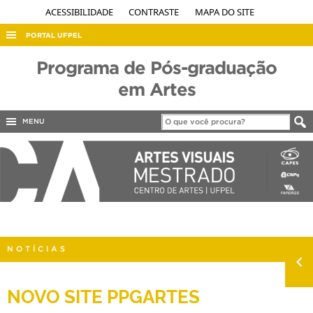
ACESSIBILIDADE
CONTRASTE
MAPA DO SITE
PORTAL UFPEL
ACESSO À INFORMAÇÃO
Programa de Pós-graduação
AUDITORIA
em Artes
COBALTO
MENU
CONCURSOS
EDITAIS
INTERNACIONAL
OUVIDORIA
PORTARIAS
NOTÍCIAS
TELEFONES
NOVO SITE PPGARTES