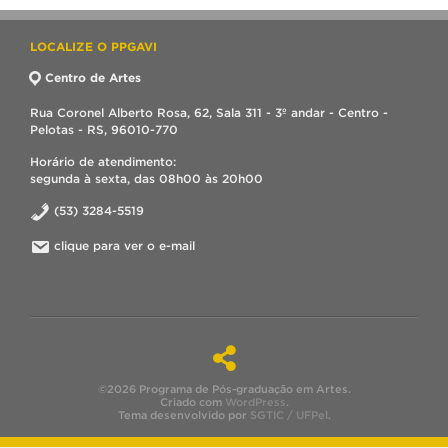
LOCALIZE O PPGAVI
Centro de Artes
Rua Coronel Alberto Rosa, 62, Sala 311 - 3º andar - Centro -
Pelotas - RS, 96010-770
Horário de atendimento:
segunda à sexta, das 08h00 às 20h00
(53) 3284-5519
clique para ver o e-mail
©2026 Programa de Pós-graduação em Artes.
Criado com
WordPress
.
Tema desenvolvido por
SGTIC / UFPel
.