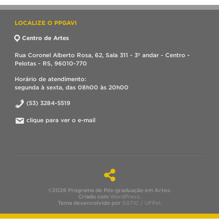
LOCALIZE O PPGAVI
Centro de Artes
Rua Coronel Alberto Rosa, 62, Sala 311 - 3º andar - Centro -
Pelotas - RS, 96010-770
Horário de atendimento:
segunda à sexta, das 08h00 às 20h00
(53) 3284-5519
clique para ver o e-mail
©2026 Programa de Pós-graduação em Artes.
Criado com
WordPress
.
Tema desenvolvido por
SGTIC / UFPel
.