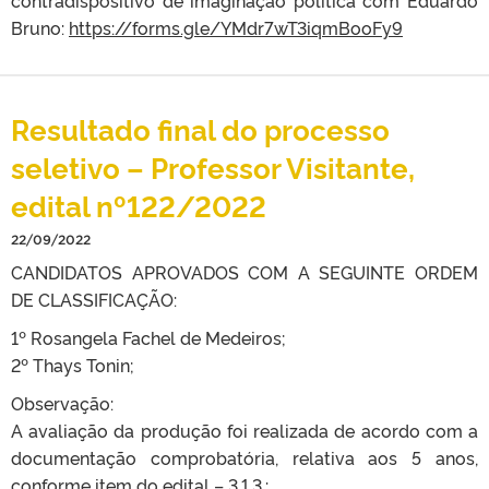
contradispositivo de imaginação política com Eduardo
Bruno:
https://forms.gle/YMdr7wT3iqmBooFy9
Resultado final do processo
seletivo – Professor Visitante,
edital nº122/2022
22/09/2022
CANDIDATOS APROVADOS COM A SEGUINTE ORDEM
DE CLASSIFICAÇÃO:
1º Rosangela Fachel de Medeiros;
2º Thays Tonin;
Observação:
A avaliação da produção foi realizada de acordo com a
documentação comprobatória, relativa aos 5 anos,
conforme item do edital – 3.1.3.: