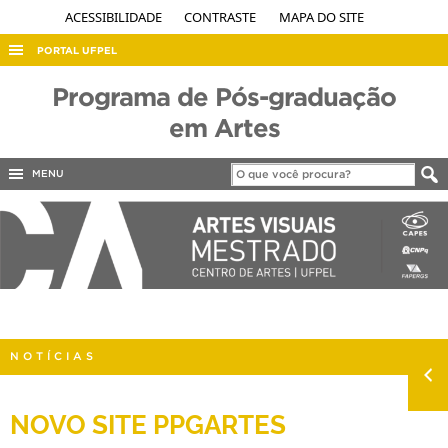
ACESSIBILIDADE
CONTRASTE
MAPA DO SITE
PORTAL UFPEL
ACESSO À INFORMAÇÃO
Programa de Pós-graduação
AUDITORIA
em Artes
COBALTO
MENU
CONCURSOS
EDITAIS
INTERNACIONAL
OUVIDORIA
PORTARIAS
NOTÍCIAS
TELEFONES
NOVO SITE PPGARTES