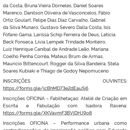
da Costa, Bruna Vieira Dorneles, Daniel Soares
Marenco, Danilson Oliveira de Vasconcelos, Fábio
Ortiz Goulart, Felipe Dias Diaz Carvalho, Gabriel
da Silva Munaro, Gustavo Severo Dalla Costa, Isis
Fófano Gama, Larissa Schip Ferreira de Deus, Letícia
Beck Fonseca, Lívia Lempek Trindade Monteiro,
Luiz Henrique Canibal de Andrade Leão, Mariana
Coelho Penha Corrêa, Mateus Brum de Armas,
Mauricio Bittencourt, Rogger da Silva Bandeira, Stela
Soares Kubiaki e Thiago de Godoy Nepomuceno
INSCRIÇÕES OUVINTES:
https://forms.gle/icBhMD73e2dEau5j6
Inscrições OFICINA – Fabilhetaçao: Ateliê de Criação em
Escrita e Fabulação com Isadora Ravena:
https://forms.gle/XKVavmF3BVjDHJ9o8
Inscrições OFICINA – Performance urbana como