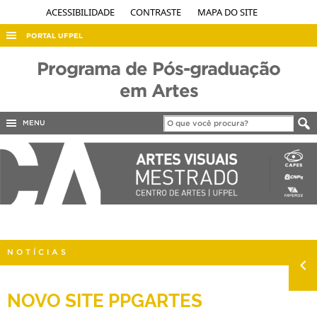
ACESSIBILIDADE
CONTRASTE
MAPA DO SITE
PORTAL UFPEL
ACESSO À INFORMAÇÃO
Programa de Pós-graduação
AUDITORIA
em Artes
COBALTO
MENU
CONCURSOS
EDITAIS
INTERNACIONAL
OUVIDORIA
PORTARIAS
NOTÍCIAS
TELEFONES
NOVO SITE PPGARTES