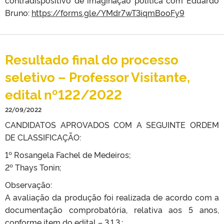
contradispositivo de imaginação política com Eduardo
Bruno:
https://forms.gle/YMdr7wT3iqmBooFy9
Resultado final do processo
seletivo – Professor Visitante,
edital nº122/2022
22/09/2022
CANDIDATOS APROVADOS COM A SEGUINTE ORDEM
DE CLASSIFICAÇÃO:
1º Rosangela Fachel de Medeiros;
2º Thays Tonin;
Observação:
A avaliação da produção foi realizada de acordo com a
documentação comprobatória, relativa aos 5 anos,
conforme item do edital – 3.1.3.: