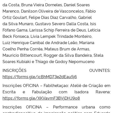
da Costa, Bruna Vieira Dorneles, Daniel Soares
Marenco, Danilson Oliveira de Vasconcelos, Fábio
Ortiz Goulart, Felipe Dias Diaz Carvalho, Gabriel
da Silva Munaro, Gustavo Severo Dalla Costa, Isis
Fófano Gama, Larissa Schip Ferreira de Deus, Letícia
Beck Fonseca, Lívia Lempek Trindade Monteiro,
Luiz Henrique Canibal de Andrade Leão, Mariana
Coelho Penha Corrêa, Mateus Brum de Armas,
Mauricio Bittencourt, Rogger da Silva Bandeira, Stela
Soares Kubiaki e Thiago de Godoy Nepomuceno
INSCRIÇÕES OUVINTES:
https://forms.gle/icBhMD73e2dEau5j6
Inscrições OFICINA – Fabilhetaçao: Ateliê de Criação em
Escrita e Fabulação com Isadora Ravena:
https://forms.gle/XKVavmF3BVjDHJ9o8
Inscrições OFICINA – Performance urbana como