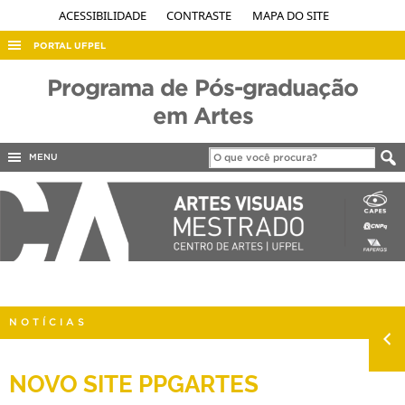
ACESSIBILIDADE
CONTRASTE
MAPA DO SITE
PORTAL UFPEL
ACESSO À INFORMAÇÃO
Programa de Pós-graduação
AUDITORIA
em Artes
COBALTO
MENU
CONCURSOS
EDITAIS
INTERNACIONAL
OUVIDORIA
PORTARIAS
NOTÍCIAS
TELEFONES
NOVO SITE PPGARTES