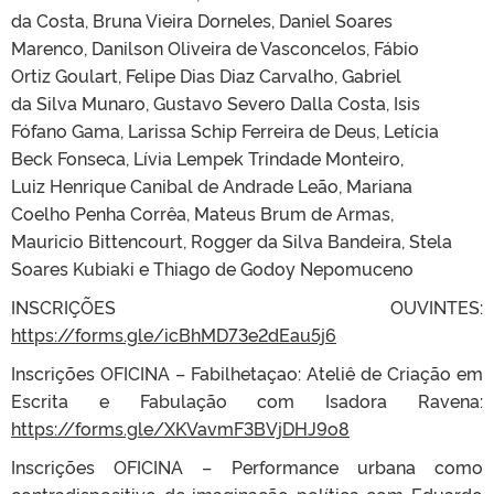
da Costa, Bruna Vieira Dorneles, Daniel Soares
Marenco, Danilson Oliveira de Vasconcelos, Fábio
Ortiz Goulart, Felipe Dias Diaz Carvalho, Gabriel
da Silva Munaro, Gustavo Severo Dalla Costa, Isis
Fófano Gama, Larissa Schip Ferreira de Deus, Letícia
Beck Fonseca, Lívia Lempek Trindade Monteiro,
Luiz Henrique Canibal de Andrade Leão, Mariana
Coelho Penha Corrêa, Mateus Brum de Armas,
Mauricio Bittencourt, Rogger da Silva Bandeira, Stela
Soares Kubiaki e Thiago de Godoy Nepomuceno
INSCRIÇÕES OUVINTES:
https://forms.gle/icBhMD73e2dEau5j6
Inscrições OFICINA – Fabilhetaçao: Ateliê de Criação em
Escrita e Fabulação com Isadora Ravena:
https://forms.gle/XKVavmF3BVjDHJ9o8
Inscrições OFICINA – Performance urbana como