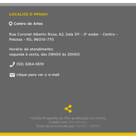
LOCALIZE O PPGAVI
Centro de Artes
Rua Coronel Alberto Rosa, 62, Sala 311 - 3º andar - Centro -
Pelotas - RS, 96010-770
Horário de atendimento:
segunda à sexta, das 08h00 às 20h00
(53) 3284-5519
clique para ver o e-mail
©2026 Programa de Pós-graduação em Artes.
Criado com
WordPress
.
Tema desenvolvido por
SGTIC / UFPel
.