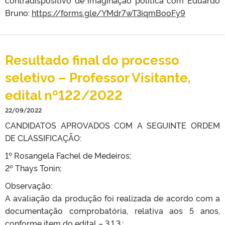
contradispositivo de imaginação política com Eduardo
Bruno:
https://forms.gle/YMdr7wT3iqmBooFy9
Resultado final do processo
seletivo – Professor Visitante,
edital nº122/2022
22/09/2022
CANDIDATOS APROVADOS COM A SEGUINTE ORDEM
DE CLASSIFICAÇÃO:
1º Rosangela Fachel de Medeiros;
2º Thays Tonin;
Observação:
A avaliação da produção foi realizada de acordo com a
documentação comprobatória, relativa aos 5 anos,
conforme item do edital – 3.1.3.: