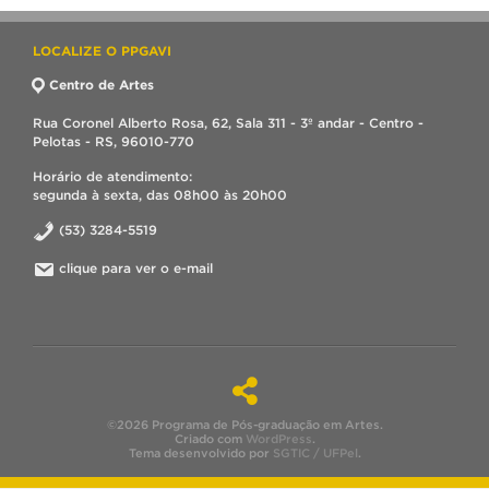
LOCALIZE O PPGAVI
Centro de Artes
Rua Coronel Alberto Rosa, 62, Sala 311 - 3º andar - Centro -
Pelotas - RS, 96010-770
Horário de atendimento:
segunda à sexta, das 08h00 às 20h00
(53) 3284-5519
clique para ver o e-mail
©2026 Programa de Pós-graduação em Artes.
Criado com
WordPress
.
Tema desenvolvido por
SGTIC / UFPel
.