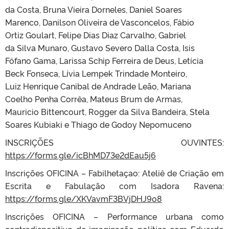
da Costa, Bruna Vieira Dorneles, Daniel Soares
Marenco, Danilson Oliveira de Vasconcelos, Fábio
Ortiz Goulart, Felipe Dias Diaz Carvalho, Gabriel
da Silva Munaro, Gustavo Severo Dalla Costa, Isis
Fófano Gama, Larissa Schip Ferreira de Deus, Letícia
Beck Fonseca, Lívia Lempek Trindade Monteiro,
Luiz Henrique Canibal de Andrade Leão, Mariana
Coelho Penha Corrêa, Mateus Brum de Armas,
Mauricio Bittencourt, Rogger da Silva Bandeira, Stela
Soares Kubiaki e Thiago de Godoy Nepomuceno
INSCRIÇÕES OUVINTES:
https://forms.gle/icBhMD73e2dEau5j6
Inscrições OFICINA – Fabilhetaçao: Ateliê de Criação em
Escrita e Fabulação com Isadora Ravena:
https://forms.gle/XKVavmF3BVjDHJ9o8
Inscrições OFICINA – Performance urbana como