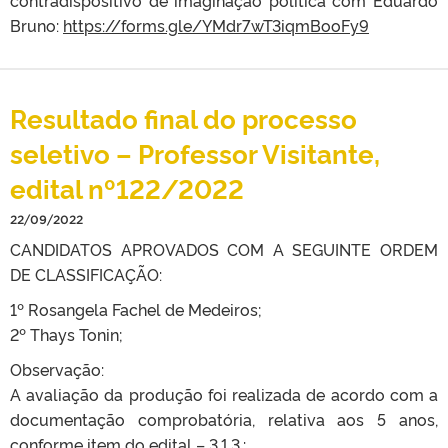
contradispositivo de imaginação política com Eduardo
Bruno:
https://forms.gle/YMdr7wT3iqmBooFy9
Resultado final do processo
seletivo – Professor Visitante,
edital nº122/2022
22/09/2022
CANDIDATOS APROVADOS COM A SEGUINTE ORDEM
DE CLASSIFICAÇÃO:
1º Rosangela Fachel de Medeiros;
2º Thays Tonin;
Observação:
A avaliação da produção foi realizada de acordo com a
documentação comprobatória, relativa aos 5 anos,
conforme item do edital – 3.1.3.: