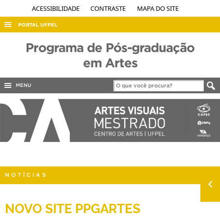
ACESSIBILIDADE
CONTRASTE
MAPA DO SITE
PORTAL UFPEL
ACESSO À INFORMAÇÃO
Programa de Pós-graduação
AUDITORIA
em Artes
COBALTO
MENU
CONCURSOS
EDITAIS
INTERNACIONAL
OUVIDORIA
PORTARIAS
NOTÍCIAS
TELEFONES
NOVO SITE PPGARTES