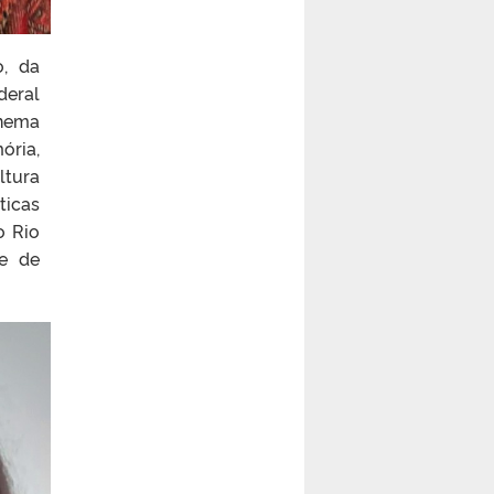
o, da
deral
inema
ória,
ltura
ticas
o Rio
de de