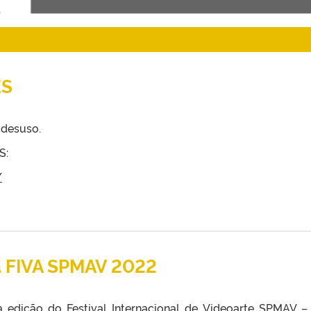
ES
 desuso.
S:
/
a FIVA SPMAV 2022
 edição do Festival Internacional de Videoarte SPMAV –