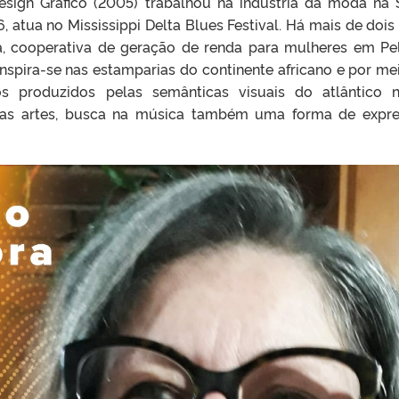
sign Gráfico (2005) trabalhou na indústria da moda na 
 atua no Mississippi Delta Blues Festival. Há mais de dois
ta, cooperativa de geração de renda para mulheres em Pe
inspira-se nas estamparias do continente africano e por me
os produzidos pelas semânticas visuais do atlântico 
tre as artes, busca na música também uma forma de expr