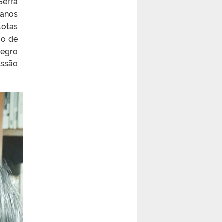
Serra
 anos
lotas
io de
negro
essão