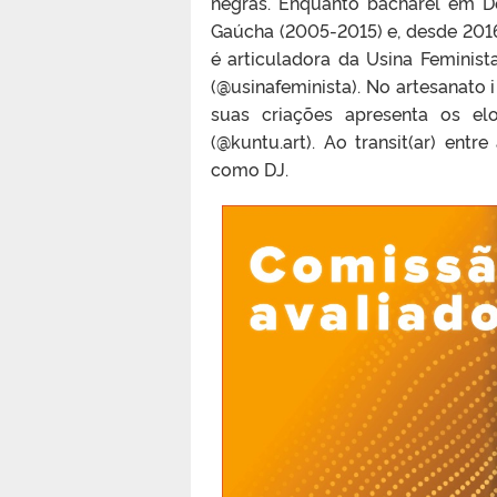
negras. Enquanto bacharel em De
Gaúcha (2005-2015) e, desde 2016,
é articuladora da Usina Feminis
(@usinafeminista). No artesanato 
suas criações apresenta os el
(@kuntu.art). Ao transit(ar) en
como DJ.