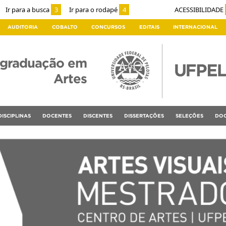
Ir para a busca
3
Ir para o rodapé
4
ACESSIBILIDADE
AUDITORIA
COBALTO
CONCURSOS
EDITAIS
INTERNACIONAL
-graduação em
Artes
DISCIPLINAS
DOCENTES
DISCENTES
DISSERTAÇÕES
SELEÇÕES
DOC