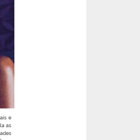
ais e
la as
dades