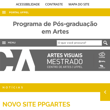
ACESSIBILIDADE
CONTRASTE
MAPA DO SITE
PORTAL UFPEL
ACESSO À INFORMAÇÃO
Programa de Pós-graduação
AUDITORIA
em Artes
COBALTO
MENU
CONCURSOS
EDITAIS
INTERNACIONAL
OUVIDORIA
PORTARIAS
NOTÍCIAS
TELEFONES
NOVO SITE PPGARTES