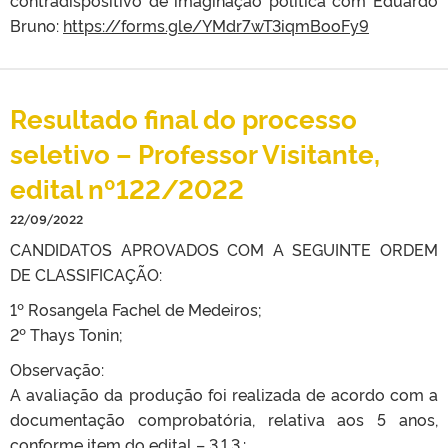
contradispositivo de imaginação política com Eduardo
Bruno:
https://forms.gle/YMdr7wT3iqmBooFy9
Resultado final do processo
seletivo – Professor Visitante,
edital nº122/2022
22/09/2022
CANDIDATOS APROVADOS COM A SEGUINTE ORDEM
DE CLASSIFICAÇÃO:
1º Rosangela Fachel de Medeiros;
2º Thays Tonin;
Observação:
A avaliação da produção foi realizada de acordo com a
documentação comprobatória, relativa aos 5 anos,
conforme item do edital – 3.1.3.: