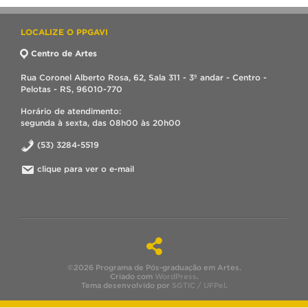
LOCALIZE O PPGAVI
Centro de Artes
Rua Coronel Alberto Rosa, 62, Sala 311 - 3º andar - Centro -
Pelotas - RS, 96010-770
Horário de atendimento:
segunda à sexta, das 08h00 às 20h00
(53) 3284-5519
clique para ver o e-mail
©2026 Programa de Pós-graduação em Artes.
Criado com
WordPress
.
Tema desenvolvido por
SGTIC / UFPel
.