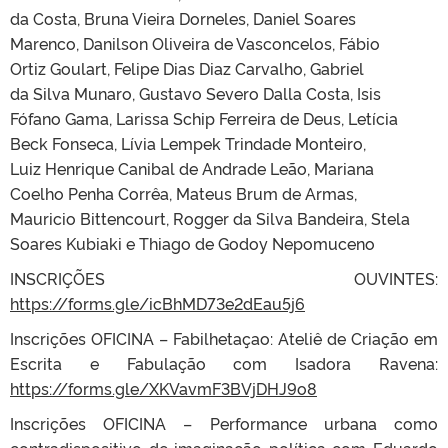
da Costa, Bruna Vieira Dorneles, Daniel Soares
Marenco, Danilson Oliveira de Vasconcelos, Fábio
Ortiz Goulart, Felipe Dias Diaz Carvalho, Gabriel
da Silva Munaro, Gustavo Severo Dalla Costa, Isis
Fófano Gama, Larissa Schip Ferreira de Deus, Letícia
Beck Fonseca, Lívia Lempek Trindade Monteiro,
Luiz Henrique Canibal de Andrade Leão, Mariana
Coelho Penha Corrêa, Mateus Brum de Armas,
Mauricio Bittencourt, Rogger da Silva Bandeira, Stela
Soares Kubiaki e Thiago de Godoy Nepomuceno
INSCRIÇÕES OUVINTES:
https://forms.gle/icBhMD73e2dEau5j6
Inscrições OFICINA – Fabilhetaçao: Ateliê de Criação em
Escrita e Fabulação com Isadora Ravena:
https://forms.gle/XKVavmF3BVjDHJ9o8
Inscrições OFICINA – Performance urbana como