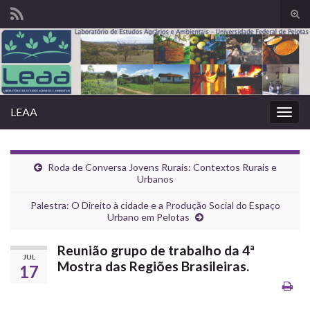
Alte
form
Search for:
de
pesq
LEAA
Alter
nave
Roda de Conversa Jovens Rurais: Contextos Rurais e
Urbanos
Palestra: O Direito à cidade e a Produção Social do Espaço
Urbano em Pelotas
Reunião grupo de trabalho da 4ª
JUL
Mostra das Regiões Brasileiras.
17