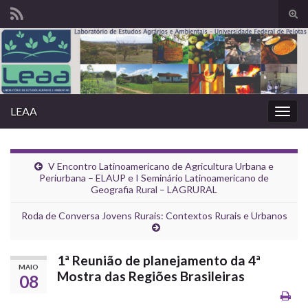
Alte
form
Search for:
de
pesq
LEAA
Alter
nave
V Encontro Latinoamericano de Agricultura Urbana e
Periurbana – ELAUP e I Seminário Latinoamericano de
Geografia Rural – LAGRURAL
Roda de Conversa Jovens Rurais: Contextos Rurais e Urbanos
1ª Reunião de planejamento da 4ª
MAIO
Mostra das Regiões Brasileiras
08